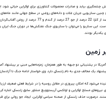
 چشمگیری بیابد و صادرات محصولات کشاورزی برای اوکراین حیاتی شود، این
چنین سناریویی جریان غلات و دانه‌های روغنی در سطح جهانی مانند ماه‌های
اوکراین مجموعا 16 درصد از ذرت، 12 درصد از کلزا، 22 درصد از 
ست. این سناریو را می‌توان با سناریوی جنگ نفتکش‌ها در دوران جنگ ایران 
 یکدیگر بودند.
ر زمین
آمریکا در پشتیبانی دو جبهه به طور همزمان، زمزمه‌هایی مبنی بر پیشنهاد آمر
شنهاد یک مخالف جدی به نام زلنسکی دارد، وی خواستار ادامه جنگ تا آزادس
یده می‌شود که امکان پیروزی در مقابل روسیه را در شرایط فعلی ضعیف ارزیابی 
وای نیروهای مسلح اوکراین و اولکسی آریستوویچ مشاور سابق زلنسکی اشاره کر
ند. درصورت حذف زلنسکی از صحنه سیاسی اوکراین، ایجاد جو روانی برای ق