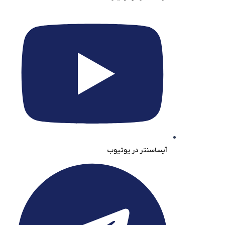
آیساسنتر در یوتیوب