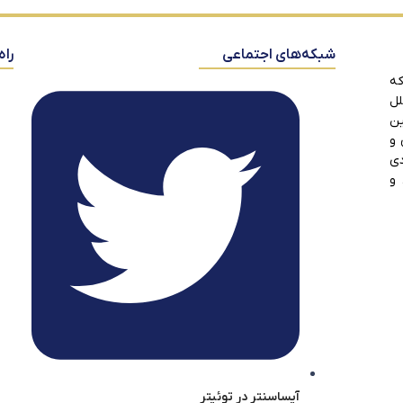
شبکه‌های اجتماعی
راه
که
لل
ین
 و
دی
 و
آیساسنتر در توئیتر