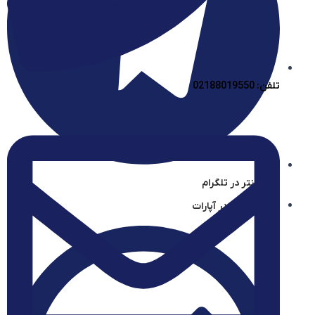
تلفن: 02188019550
آیساسنتر در تلگرام
آیساسنتر در آپارات