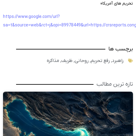
تحریم های آمریکا»
https://www.google.com/url?
sa=t&source=web&rct=j&opi=89978449&url=https://crsreport
برچسب ها
راهبرد
,
رفع تحریم
,
روحانی
,
ظریف
,
مذاکره
تازه ترین مطالب