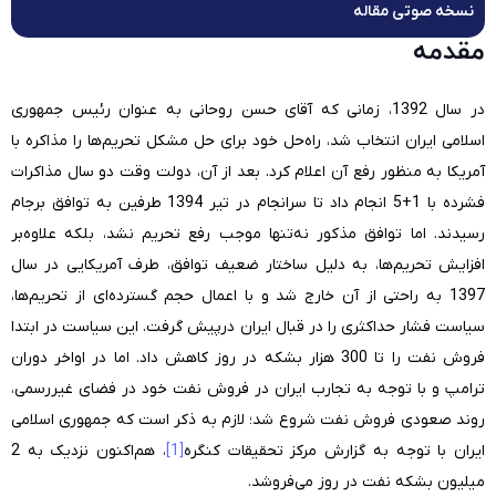
نسخه صوتی مقاله
مقدمه
در سال 1392، زمانی که آقای حسن روحانی به عنوان رئیس ‌جمهوری
اسلامی ایران انتخاب شد، راه‌حل خود برای حل مشکل تحریم‌ها را مذاکره با
آمریکا به منظور رفع آن اعلام کرد. بعد از آن، دولت وقت دو سال مذاکرات
فشرده با 1+5 انجام داد تا سرانجام در تیر 1394 طرفین به توافق برجام
رسیدند. اما توافق مذکور نه‌تنها موجب رفع تحریم نشد، بلکه علاوه‌بر
افزایش تحریم‌ها، به دلیل ساختار ضعیف توافق، طرف آمریکایی در سال
1397 به راحتی از آن خارج شد و با اعمال حجم گسترده‌ای از تحریم‌ها،
سیاست فشار حداکثری را در قبال ایران درپیش گرفت. این سیاست در ابتدا
فروش نفت را تا 300 هزار بشکه در روز کاهش داد. اما در اواخر دوران
ترامپ و با توجه به تجارب ایران در فروش نفت خود در فضای غیررسمی،
روند صعودی فروش نفت شروع شد؛ لازم به ذکر است که جمهوری اسلامی
ایران با توجه به گزارش مرکز تحقیقات کنگره
[1]
، هم‌اکنون نزدیک به 2
میلیون بشکه نفت در روز می‌فروشد.