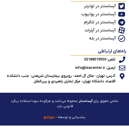
آیساسنتر در توئیتر
آیساسنتر در یوتیوب
آیساسنتر در تلگرام
آیساسنتر در آپارات
آیساسنتر در بله
راه‌های ارتباطی
تلفن: 02188019550
ایمیل: info@isacenter.ir
آدرس: تهران- جلال آل احمد- روبروی بیمارستان شریعتی- جنب دانشکده
اقتصاد دانشگاه تهران- مرکز تحلیل راهبردی و بین‌الملل
تمامی حقوق برای
آیساسنتر
محفوظ می‌باشد و هرگونه سوء استفاده پیگرد
قانونی دارد.
پشتیبانی و توسعه :
دوپاتیو