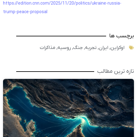
https://edition.cnn.com/2025/11/20/politics/ukraine-russia-
trump-peace-proposal
برچسب ها
اوکراین
,
ایران
,
تجریه
,
جنگ
,
روسیه
,
مذاکرات
تازه ترین مطالب