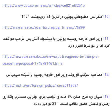
https://www.bbc.com/news/articles/ce821nl3251o
[10]
کنفرانس مطبوعاتی پوتین در تاریخ 21 اردیبهشت 1404
http://en.kremlin.ru/events/president/news/76899
[11]
وزیر امور خارجه روسیه: پوتین با پیشنهاد آتش‌بس ترامپ موافقت
کرد، اما بر دو شرط اصرار دارد.
https://newsukraine.rbc.ua/news/putin-agrees-to-trump-s-
ceasefire-proposal-1745781461.html
[12]
مصاحبه سرگئی لاوروف، وزیر امور خارجه روسیه با شبکه سی‌بی‌اس
https://mid.ru/en/foreign_policy/rso/2011803/
[13]
سی‌ان‌ان: طرح صلح ۲۸ ماده‌ای ترامپ برای اوکراین مستلزم واگذاری
زمین و کاهش حضور نظامی است.
– 21 نوامبر 2025