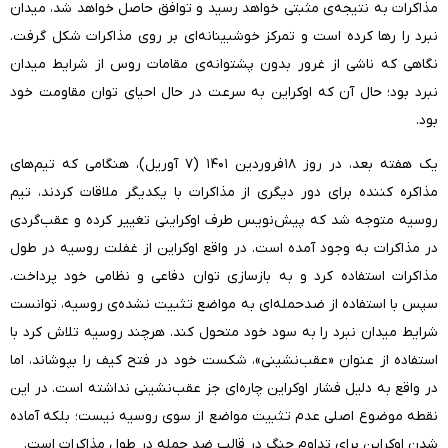
مذاکرات به نتیجه‌ی مثبتی خواهد رسید و توافق حاصل خواهد شد، میدان
نبرد را رها کرده است و تمرکز خوشبینانه‌ای بر روی مذاکرات شکل گرفت.
نگاهی که ناشی از غرور بدون پشتوانه‌ی مقامات روس از شرایط میدان
نبرد بود؛ حال آن که اوکراین به سرعت در حال احیای توان مقاومت خود
بود.
یک هفته بعد، در روز ۱۸فروردین ۱۴۰۱ (۷ آوریل)، هنگامی که تیم‌های
مذاکره کننده برای دور دیگری از مذاکرات با یکدیگر ملاقات کردند، تیم
روسیه متوجه شد که پیش‌نویس طرف اوکراینی تغییر کرده و عقب‌گردی
در مذاکرات به وجود آمده است. در واقع اوکراین از غفلت روسیه در طول
مذاکرات استفاده کرد و به بازسازی توان دفاعی و نظامی خود پرداخت.
سپس با استفاده از ضدحمله‌ای به مواضع تثبیت نشده‌ی روسیه، توانست
شرایط میدان نبرد را به سود خود متحول کند. هرچند روسیه تلاش کرد با
استفاده از عنوان «عقب‌نشینی»، شکست خود در فتح کیف را بپوشاند، اما
در واقع به دلیل فشار اوکراین چاره‌ای جز عقب‌نشینی نداشته است. در این
نقطه موضوع اصلی عدم تثبیت مواضع از سوی روسیه نیست؛ بلکه آماده
شدن اوکراین برای تداوم جنگ در قالب ضد حمله در طول مذاکرات است.