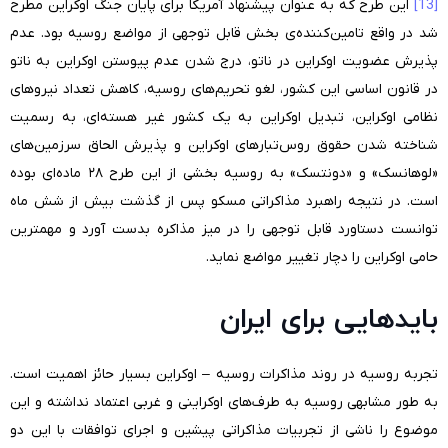
[13]
این طرح که به عنوان پیشنهاد آمریکا برای پایان جنگ اوکراین مطرح
شد در واقع تامین‌کننده‌ی بخش قابل توجهی از مواضع روسیه بود. عدم
پذیرش عضویت اوکراین در ناتو، درج شدن عدم پیوستن اوکراین به ناتو
در قانون اساسی این کشور، لغو تحریم‌های روسیه، کاهش تعداد نیروهای
نظامی اوکراین، تبدیل اوکراین به یک کشور غیر هسته‌ای، به رسمیت
شناخته شدن حقوق روس‌تبارهای اوکراین و پذیرش الحاق سرزمین‌های
«لوهانسک» و «دونتسک» به روسیه بخشی از این طرح ۲۸ ماده‌ای بوده
است. در نتیجه راهبرد مذاکراتی مسکو پس از گذشت بیش از شش ماه
توانست دستاورد قابل توجهی را در میز مذاکره بدست آورد و مهمترین
حامی اوکراین را دچار تغییر مواضع نماید.
باید‌هایی برای ایران
تجربه روسیه در روند مذاکرات روسیه – اوکراین بسیار حائز اهمیت است.
به طور مشابهی روسیه به طرف‌های اوکراینی و غربی اعتماد نداشته و این
موضوع را ناشی از تجربیات مذاکراتی پیشین و اجرای توافقات با این دو