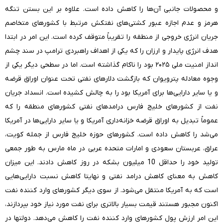
و محصولات جانبی آن‌ها را کاهش داده است. علاوه بر این بستن تنگه
هرمز و عدم اجازه عبور کشتی‌های نفتکش مرتبط با کشورهای متخاصم
جریان انرژی خروجی از منطقه را تقریباً متوقف کرده است. این امر در ابتدا
هدف انرژی پایدار و ارزان را که یکی از اهداف راهبردی ترامپ در سند چشم
انداز امنیت ملی ۲۰۲۵ بود را ناکام گذاشته است. اما در سطحی دیگر یکی از
وجوه معادله پترویوان که بازگشت دلار‌های نفتی تحت عنوان اوراق قرضه
و یا سایر دارایی‌ها برای آمریکا بود را به چالش کشیده است. انسداد جریان
نفت از کشورهای خلیج فارس درامدهای نفتی کشورهای منطقه را که
عموماً تبدیل به اوراق قرضه خزانه‌داری آمریکا و یا سایر دارایی‌ها در آمریکا
می‌شد را کاهش داده است. کشورهای حوزه خلیج فارس از جمله کویت،
عراق، عربستان سعودی و امارات متحده عربی در ماه مارس به طور جمعی
تولید خود را حداقل 10 میلیون بشکه در روز کاهش دادند. این میزان
کاهش به معنای کاهش درامد نفتی و نهایتا کاهش نسبت دارایی‌هایی
است که به آمریکا منتقل می‌شود. از سوی دیگر کشورهای وارد کننده نفت
اکنون مجبور هستند قیمت بسیار بالا‌تری برای نفت مورد نیاز خود بپردازند،
این امر ارزش پول کشورهای وارد کننده نفت را کاهش می‌دهد. دولتها در