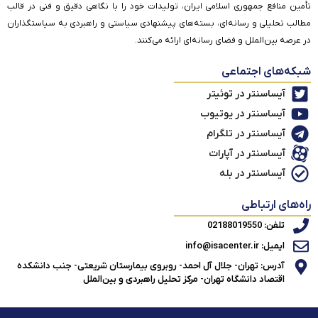
تأمین منافع جمهوری اسلامی ایران، تولیدات خود را با نگاهی دقیق و فنی در قالب
مطالب تحلیلی و رسانه‌ای، بسته‌های پیشنهادی سیاستی و راهبردی به سیاستگذاران
در عرصه بین‌الملل و فضای رسانه‌ای ارائه می‌کنند.
شبکه‌های اجتماعی
آیساسنتر در توئیتر
آیساسنتر در یوتیوب
آیساسنتر در تلگرام
آیساسنتر در آپارات
آیساسنتر در بله
راه‌های ارتباطی
تلفن: 02188019550
ایمیل: info@isacenter.ir
آدرس: تهران- جلال آل احمد- روبروی بیمارستان شریعتی- جنب دانشکده
اقتصاد دانشگاه تهران- مرکز تحلیل راهبردی و بین‌الملل