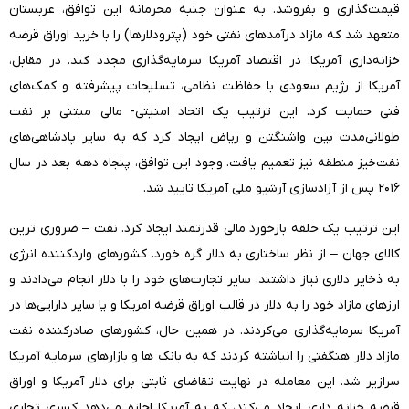
قیمت‌گذاری و بفروشد. به عنوان جنبه محرمانه این توافق، عربستان
متعهد شد که مازاد درآمدهای نفتی خود (پترودلارها) را با خرید اوراق قرضه
خزانه‌داری آمریکا، در اقتصاد آمریکا سرمایه‌گذاری مجدد کند. در مقابل،
آمریکا از رژیم سعودی با حفاظت نظامی، تسلیحات پیشرفته و کمک‌های
فنی حمایت کرد. این ترتیب یک اتحاد امنیتی- مالی مبتنی بر نفت
طولانی‌مدت بین واشنگتن و ریاض ایجاد کرد که به سایر پادشاهی‌های
نفت‌خیز منطقه نیز تعمیم یافت. وجود این توافق، پنجاه دهه بعد در سال
۲۰۱۶ پس از آزادسازی آرشیو ملی آمریکا تایید شد.
این ترتیب یک حلقه بازخورد مالی قدرتمند ایجاد کرد. نفت – ضروری ترین
کالای جهان – از نظر ساختاری به دلار گره خورد. کشورهای واردکننده انرژی
به ذخایر دلاری نیاز داشتند، سایر تجارت‌‌های خود را با دلار انجام می‌دادند و
ارزهای مازاد خود را به دلار در قالب اوراق قرضه امریکا و یا سایر دارایی‌ها در
آمریکا سرمایه‌گذاری می‌کردند. در همین حال، کشورهای صادرکننده نفت
مازاد دلار هنگفتی را انباشته کردند که به بانک ها و بازارهای سرمایه آمریکا
سرازیر شد. این معامله در نهایت تقاضای ثابتی برای دلار آمریکا و اوراق
قرضه خزانه داری ایجاد می‌کند، که به آمریکا اجازه می‌دهد کسری تجاری