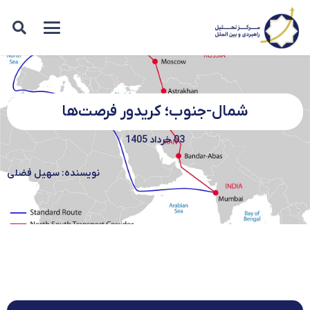
شمال-جنوب؛ کریدور فرصت‌ها
03 خرداد 1405
نویسنده: سهیل فضلی