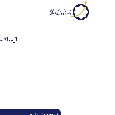
آیساکست
نسخه صوتی مقاله