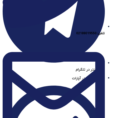
تلفن: 02188019550
آیساسنتر در تلگرام
آیساسنتر در آپارات