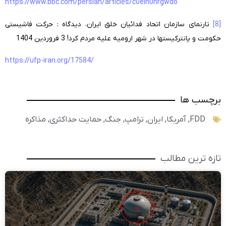
https://www.bbc.com/persian/articles/c0eln0nrgwdo
[8]
تارنمای سازمان اتحاد فدائیان خلق ایران، ديدگاه : حرکت فاشیستی
حکومت و پانترکیستها در شهر ارومیه علیه مردم کرد! 3 فروردین 1404
https://ufp-iran.org/17584/
برچسب ها
FDD
,
آمریکا
,
ایران
,
ترامپ
,
جنگ
,
حمایت حداکثری
,
مذاکره
تازه ترین مطالب