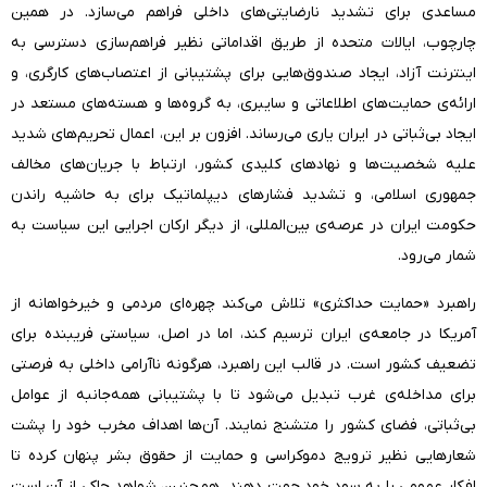
مساعدی برای تشدید نارضایتی‌های داخلی فراهم می‌سازد. در همین
چارچوب، ایالات متحده از طریق اقداماتی نظیر فراهم‌سازی دسترسی به
اینترنت آزاد، ایجاد صندوق‌هایی برای پشتیبانی از اعتصاب‌های کارگری، و
ارائه‌ی حمایت‌های اطلاعاتی و سایبری، به گروه‌ها و هسته‌های مستعد در
ایجاد بی‌ثباتی در ایران یاری می‌رساند. افزون بر این، اعمال تحریم‌های شدید
علیه شخصیت‌ها و نهادهای کلیدی کشور، ارتباط با جریان‌های مخالف
جمهوری اسلامی، و تشدید فشارهای دیپلماتیک برای به حاشیه راندن
حکومت ایران در عرصه‌ی بین‌المللی، از دیگر ارکان اجرایی این سیاست به
شمار می‌رود.
راهبرد «حمایت حداکثری» تلاش می‌کند چهره‌ای مردمی و خیرخواهانه از
آمریکا در جامعه‌ی ایران ترسیم کند، اما در اصل، سیاستی فریبنده برای
تضعیف کشور است. در قالب این راهبرد، هرگونه ناآرامی داخلی به فرصتی
برای مداخله‌ی غرب تبدیل می‌شود تا با پشتیبانی همه‌جانبه از عوامل
بی‌ثباتی، فضای کشور را متشنج نمایند. آن‌ها اهداف مخرب خود را پشت
شعارهایی نظیر ترویج دموکراسی و حمایت از حقوق بشر پنهان کرده تا
افکار عمومی را به سود خود جهت دهند. همچنین، شواهد حاکی از آن است