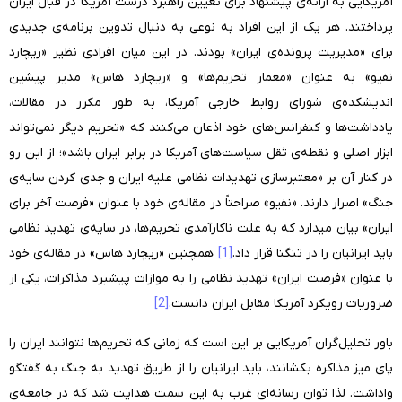
آمریکایی به ارائه‌ی پیشنهاد برای تعیین راهبرد درست آمریکا در قبال ایران
پرداختند. هر یک از این افراد به نوعی به دنبال تدوین برنامه‌ی جدیدی
برای «مدیریت پرونده‌ی ایران» بودند. در این میان افرادی نظیر «ریچارد
نفیو» به عنوان «معمار تحریم‌ها» و «ریچارد هاس» مدیر پیشین
اندیشکده‌ی شورای روابط خارجی آمریکا، به طور مکرر در مقالات،
یادداشت‌ها و کنفرانس‌های خود اذعان می‌کنند که «تحریم دیگر نمی‌تواند
ابزار اصلی و نقطه‌ی ثقل سیاست‌های آمریکا در برابر ایران باشد»؛ از این رو
در کنار آن بر «معتبرسازی تهدیدات نظامی علیه ایران و جدی کردن سایه‌ی
جنگ» اصرار دارند. «نفیو» صراحتاً در مقاله‌ی خود با عنوان «فرصت آخر برای
ایران» بیان میدارد که به علت ناکارآمدی تحریم‌ها، در سایه‌ی تهدید نظامی
باید ایرانیان را در تنگنا قرار داد.
[1]
همچنین «ریچارد هاس» در مقاله‌ی خود
با عنوان «فرصت ایران» تهدید نظامی را به موازات پیشبرد مذاکرات، یکی از
ضروریات رویکرد آمریکا مقابل ایران دانست.
[2]
باور تحلیل‌گران آمریکایی بر این است که زمانی که تحریم‌ها نتوانند ایران را
پای میز مذاکره بکشانند، باید ایرانیان را از طریق تهدید به جنگ به گفتگو
واداشت. لذا توان رسانه‌ای غرب به این سمت هدایت شد که در جامعه‌ی