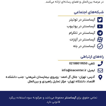
در عرصه بین‌الملل و فضای رسانه‌ای ارائه می‌کنند.
شبکه‌های اجتماعی
آیساسنتر در توئیتر
آیساسنتر در یوتیوب
آیساسنتر در تلگرام
آیساسنتر در آپارات
آیساسنتر در بله
راه‌های ارتباطی
تلفن: 02188019550
ایمیل: info@isacenter.ir
آدرس: تهران- جلال آل احمد- روبروی بیمارستان شریعتی- جنب دانشکده
اقتصاد دانشگاه تهران- مرکز تحلیل راهبردی و بین‌الملل
تمامی حقوق برای
آیساسنتر
محفوظ می‌باشد و هرگونه سوء استفاده پیگرد
قانونی دارد.