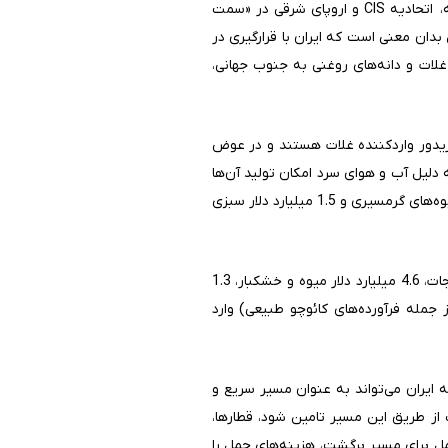
جهانی به شمال جهانی عمل کند. این راهگذر تجاری که همان کریدور شمال جنوب است، شامل کشورهایی نظیر روسیه، اتحادیه CIS و اروپای شرقی در «سمت
دان معنی است که ایران با قرارگیری در
جنوب جهانی را ایفا خواهد کرد و روسیه و کشورهای CIS ضمن صادرات غلات و دانه‌های روغنی به جنوب جهانی،
یدور واردکننده غلات هستند و در عوض
گرمسیری مانند موز، انبه و خرما و محصولاتی نظیر کائوچو و پالم تولید می‌کنند که روسیه و کشور‌های CIS به دلیل آب و هوای سرد امکان تولید آن‌ها
روسیه در سال 2021 حدودا 1 میلیارد دلار موز، 318 میلیون دلار میوه‌های گرمسیری و 1.5 میلیارد دلار سبزی
علاوه بر این، طبق گزارش OEC و Trademap کشورهای حوزه CIS در سال 2020 حدودا 1.2 میلیارد دلار سبزی و صیفیجات، 4.6 میلیارد دلار میوه و خشکبار، 1.3
میلیارد دلار روغن پالم و حدود 6.4 میلیارد دلار لاستیک ( از جمله فرآورده‌های کائوچو طبیعی) وارد
ار خرید 10 میلیون تن گندم از روسیه شد که ایران می‌تواند به عنوان مسیر سریع و
از طریق این مسیر تامین شود، قطارها،
حمل برای مسیر برگشت، هزینه‌های حمل را