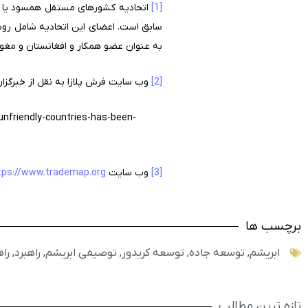
[1]
سابق است. اعضای این اتحادیه شامل روسی
به عنوان عضو همکار و افغانستان و مغو
[2]
وب سایت فرش پلازا به نقل از خبرگزاری todaykhv.ru با عنوان «روسیه واردات میوه و سبزیجات از کشورهای غیردوست را ممنو
unfriendly-countries-has-been-
[3]
وب سایت Trademap –
tps://www.trademap.org/
برچسب ها
ابریشم
,
توسعه جاده
,
توسعه کریدور
,
توصیفی ابریشم
,
راهبرد
,
را
تازه ترین مطالب