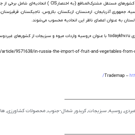
اتحادیه کشورهای مستقل همسود یا کشورهای مستقل مشترک‌المنا
ه، جمهوری آذربایجان، ارمنستان، ازبکستان، بلاروس، تاجیکستان، قرقیزستان، 
لستان به عنوان اعضای ناظر این اتحادیه محسوب می‌شوند.
ع کرد».
article/9571638/in-russia-the-import-of-fruit-and-vegetables-from-
ht
هبردی
,
روسیه
,
سبزیجات
,
کریدور شمال-جنوب
,
محصولات کشاورزی
,
ها