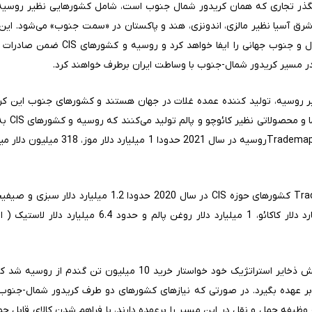
ق آسیا نظیر مالزی، اندونزی، هند و پاکستان در «سمت جنوب» می‌شود. این ب
میانه این کریدور نقش واسطه بین شمال و 
در مسیر کریدور شمال-جنوب با وساطت ایران برطرف خواهند کرد.
روسیه، تولید کننده عمده غلات در جهان هستند و کشورهای جنوب این کر
میوه‌های 
میلیارد دلار میوه فرآوری شده، 1.5 میلیارد دلار کاکائو، 1 
هند نیز در مرداد ماه 1402 به دلیل کاهش ذخایر استراتژیک خود خواست
بر عهده بگیرد. در صورتی که نیاز‌های کشورهای دو طرف کریدور شمال-جنوب 
 وظیفه حمل و نقل در این مسیر را برعهده دارند، با فراهم شدن کالای قابل 