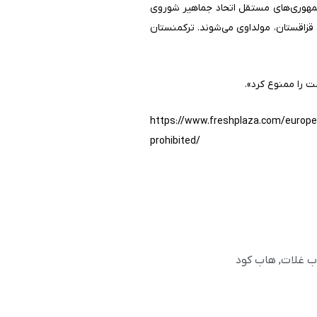
فع (به اختصارCIS ) اتحادیه‌ای شامل برخی از جمهوری‌های مستقل اتحاد جماهیر شوروی
قزاقستان، مولداوی می‌شوند. ترکمنستان
https://www.freshplaza.com/europe/
prohibited/
ب غلات
,
هاب کود