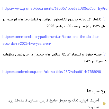
https://www.grc.net/documents/69cd0c1bbe5e2USGccCountryProf
[6]
تارنمای کتابخانه پارلمان انگلستان، اسرائیل و توافق‌نامه‌های ابراهیم در
سال ۲۰۲۵: پنج سال بعد، 30 سپتامبر 2025
https://commonslibrary.parliament.uk/israel-and-the-abraham-
accords-in-2025-five-years-on/
[7]
مجله حقوق و اقتصاد آمریکا، میانجی‌های جانبدار در حل‌وفصل منازعات،
۱۴ سپتامبر ۲۰۲۴
https://academic.oup.com/aler/article/26/2/ahad014/7758098
برچسب ها
آمریکا
,
ایران
,
تنگه‌ی هرمز
,
خلیج فارس
,
عمان
,
قاعده‌گذاری
,
مدیریت