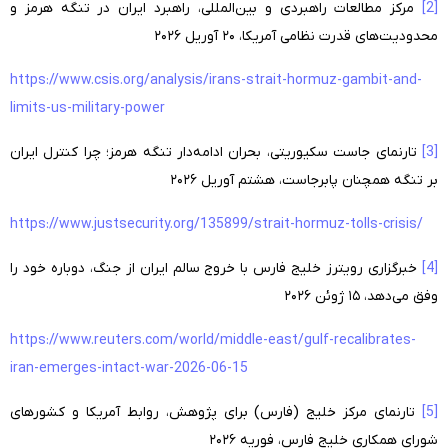
[2]
مرکز مطالعات راهبردی و بین‌المللی، راهبرد ایران در تنگه هرمز و
محدودیت‌های قدرت نظامی آمریکا، ۲۰ آوریل ۲۰۲۶
https://www.csis.org/analysis/irans-strait-hormuz-gambit-and-
limits-us-military-power
[3]
تارنمای جاست سکیوریتی، بحران ادامه‌دار تنگه هرمز؛ چرا کنترل ایران
بر تنگه همچنان پابرجاست، هشتم آوریل ۲۰۲۶
https://www.justsecurity.org/135899/strait-hormuz-tolls-crisis/
[4]
خبرگزاری رویترز خلیج فارس با خروج سالم ایران از جنگ، دوباره خود را
وفق می‌دهد، ۱۵ ژوئن ۲۰۲۶
https://www.reuters.com/world/middle-east/gulf-recalibrates-
iran-emerges-intact-war-2026-06-15
[5]
تارنمای مرکز خلیج (فارس) برای پژوهش، روابط آمریکا و کشورهای
شورای همکاری خلیج فارس، فوریه ۲۰۲۶