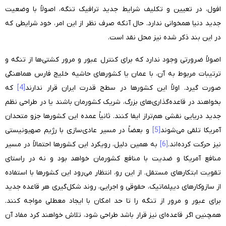
افول، در تعیین و تکلیف شرایط جدید ترافیک تنگه، اصولاً با وضعیت
جدید دنیا همخوانی ندارد. حال آنکه صرف نظر از این امر، خود شرایطی که
در این بند ذکر شده نیز محل نقد است.
اصولاً ضرورتی وجود ندارد که برای کنترل عبور و مرور کشتی‌ها از تنگه و
ترتیبات مربوط به آن، با عمان یا کشورهای حاشیه خلیج فارس هماهنگی
صورت گیرد. اولاً این کشورها در سطح قدرت ایران قرار ندارند
[4]
که
بخواهند در قاعده‌گذاری‌های بزرگ، شریک کشورمان باشند یا در طراحی نظم
جدید دریایی نقشی هم‌تراز ایفا کنند. ثانیاً عمده این کشورها جزو متحدان
آمریکا تلقی می‌شوند
[5]
و بعضاً در مسیر عادی‌سازی با رژیم صهیونیستی
نیز حرکت کرده‌اند.
[6]
به همین دلیل، رویکرد این کشورها احتمالاً در مسیر
منافع آمریکا و ضدیت با منافع کشورمان خواهد بود و نه در راستای
تقویت ابتکارهای مستقل. از این رو، انتظار می‌رود این کشورها با استفاده
از سازوکارهای دیپلماتیک، حقوقی و اجرایی، روند شکل‌گیری هر قاعده جدید
برای عبور و مرور از تنگه را تا حد امکان با ایجاد معطلی مواجه کنند.
همچنین اگر قاعده‌ای نیز قرار باشد طراحی شود، تلاش خواهند کرد مفاد آن