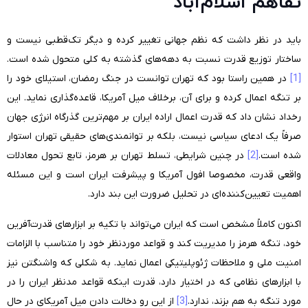
تفاهم اسلام‌آباد
باید در نظر داشت که نظم جهانی تغییر کرده و دیگر تک‌قطبی نیست و
ساختار توزیع قدرت نسبت به دهه‌های گذشته به کلی متحول شده است.
[1]
در همین راستا بود که تهران توانست در جنگ رمضان، استیلای خود را
بر تنگه اعمال کرده و برای آن، برخلاف میل آمریکا، قاعده‌گذاری نماید. این
رخداد نشان داد که قدرت اعمال اراده ایران بر مهم‌ترین گذرگاه انرژی جهان
صرفاً یک ادعای سیاسی نیست، بلکه بر توانمندی‌های حقیقی تهران استوار
شده است.
[2]
در چنین شرایطی، تسلط تهران بر هرمز، تابع تحول معادلات
واقعی قدرت، مخصوصا افول آمریکا و پیشرفت ایران است و این مسئله
اهمیت تعیین‌کننده‌ای در تحلیل ضرورت این بند دارد
.
اکنون کاملاً مشخص است که ایران می‌تواند با تکیه بر ابزارهای قدرت‌آفرین
خود، تنگه هرمز را مدیریت کند و قواعد موردنظر خود را متناسب با الزامات
امنیت ملی و ملاحظات ژئوپلیتیکی اعمال نماید. به شکلی که واشنگتن نیز
با ابزارهای نظامی که در اختیار دارد، قدرت اینکه قواعد مدنظر ایران را در
مورد تنگه به هم بزند، ندارد.
[3]
از این رو دخالت‌ دادن میل آمریکای در حال