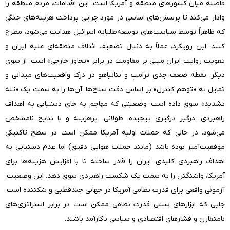
فاصله میان کشورهای منطقه و آمریکا است. این اقدامات، مردم منطقه را
وادار می‌کند تا پرسش‌های اساسی در مورد چرایی پرداخت هزینه‌های جنگی
که ظاهراً توسط سیاست‌های توسعه‌طلبانه اسرائیل هدایت می‌شود، مطرح
کنند. این رویکرد، عملاً به دنبال تضعیف ائتلاف منطقه‌ای علیه ایران و
تقویت روایت ایران مبنی بر مقاومت در برابر «تجاوز خارجی» است. از سوی
دیگر، نقطه ضعف جدی ترامپ و نتانیاهو در درک واقعیت‌های میدانی و
تمایل به «توهم کنترل» بر اساس دقت سلاح‌ها، آن‌ها را به سمت یک «تله
تشدید» سوق داده است؛ وضعیتی که مهاجم به جای دستیابی به اهداف
راهبردی، درگیر درگیری پیچیده، طولانی، پرهزینه و با نتایج نامشخص
می‌شود. در حالی که حملات اولیه آمریکا ممکن است در سطح تاکتیکی
موفقیت‌آمیز بوده باشد (مانند حملات هوایی دقیق) اما عدم دستیابی به
اهداف راهبردی کلیدی، ایران را قادر ساخته تا با افزایش هزینه‌ها برای
آمریکا، واشنگتن را به سمت یک شکست راهبردی سوق دهد. این وضعیت،
آزمونی واقعی برای قدرت نظامی آمریکا در جهانی چندقطبی و شکننده است،
جایی که ابزارهای سنتی قدرت نظامی ممکن است در برابر استراتژی‌های
نامتقارن و فشارهای اقتصادی و سیاسی ناکارآمد باشند.