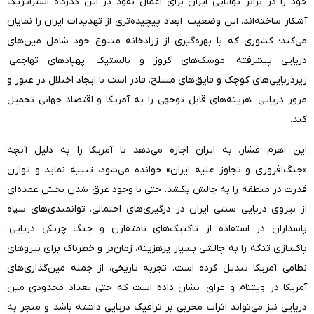
خود را در برابر توانایی ایران برای اعمال نفوذ در این گذرگاه استراتژیک
آشکار ساخته‌اند. این وضعیت، ابعاد پیچیده‌تری از تهدیدات ایران را نمایان
می‌کند؛ کشوری که با بهره‌گیری از زرادخانه متنوع خود شامل مین‌های
دریایی پیشرفته، موشک‌های کروز و بالستیک، پهپادهای تهاجمی،
زیردریایی‌های کوچک و قایق‌های مسلح، قادر است با ایجاد اختلال در عبور و
مرور دریایی، هزینه‌های قابل توجهی را به آمریکا و اقتصاد جهانی تحمیل
کند.
این اهرم فشار، به ایران اجازه می‌دهد تا آمریکا را به دلیل آنچه
«جنگ‌افروزی و تجاوز علیه ایران» خوانده می‌شود، تنبیه نماید و توازن
قدرت در منطقه را به چالش بکشد. حتی با وجود غرق شدن بخش عمده‌ای
از نیروی دریایی سنتی ایران در درگیری‌های احتمالی، توانمندی‌های سپاه
پاسداران در استفاده از تاکتیک‌های نامتقارن و جنگ چریکی دریایی،
پاکسازی تنگه را به چالشی بسیار پرهزینه، زمان‌بر و خطرناک برای نیروهای
نظامی آمریکا تبدیل کرده است. تجربه تاریخی، از جمله مین‌گذاری‌های
آمریکا در ویتنام و عراق، نشان داده است که حتی تعداد محدودی مین
دریایی نیز می‌تواند اثرات مخربی بر ترافیک دریایی داشته باشد و منجر به