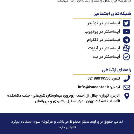
در عرصه بین‌الملل و فضای رسانه‌ای ارائه می‌کنند.
شبکه‌های اجتماعی
آیساسنتر در توئیتر
آیساسنتر در یوتیوب
آیساسنتر در تلگرام
آیساسنتر در آپارات
آیساسنتر در بله
راه‌های ارتباطی
تلفن: 02188019550
ایمیل: info@isacenter.ir
آدرس: تهران- جلال آل احمد- روبروی بیمارستان شریعتی- جنب دانشکده
اقتصاد دانشگاه تهران- مرکز تحلیل راهبردی و بین‌الملل
تمامی حقوق برای
آیساسنتر
محفوظ می‌باشد و هرگونه سوء استفاده پیگرد
قانونی دارد.