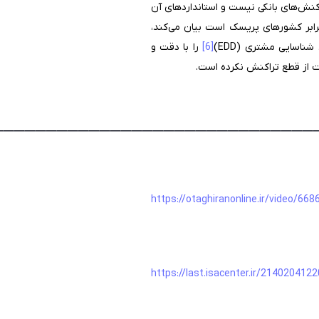
نده‌ی ارتباط و تراکنش‌های بانکی نیست و استانداردهای آن
ه اقدامات مقابله‌ای در برابر کشورهای پریسک است بیان می‌کند،
ناسایی مشتری (EDD)
[6]
را با دقت و
بت از قطع تراکنش نکرده است.
______________________________
https://otaghiranonline.ir/video/668
https://last.isacenter.ir/214020412