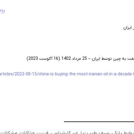
77/
ران – 25 مرداد 1402 (16 آگوست 2023)
icles/2023-08-15/china-is-buying-the-most-iranian-oil-in-a-decade-
روابط بانکی
,
سیف
,
طیب نیا
,
غیر کارشناسی
,
فرزین
,
مذاکرات
,
مشکلات ب