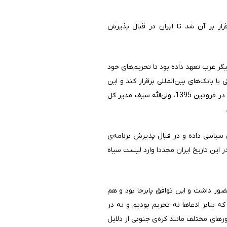
برجام رسیده و قرار بر آن شد تا ایران در قبال پذیرش
ت دیگر غرب تعهد داده بود تا تحریم‌های خود
ری بانکی با بانک‌های بین‌المللی برقرار کند و این
سوال ایجاد شد که با وجود توافقی برای رفع تحریم‌ها، چرا ایران نمی‌تواند روابط عادی بانکی داشته باشد. در همین راستا در فرودین 1395، ولی‌الله سیف مدیر کل
 همان سال آقای علی طیب‌نیا وزیر امور اقتصاد و دارایی وقت، به FATF تعهد بالای سیاسی داده و در قبال پذیرش برنامه‌ی
ا از لیست سیاه خود تعلیق کرد. تعلیق مذکور تا اسفند 1398 ادامه داشته و در این تاریخ ایران مجددا وارد لیست سیاه
 آمریکا در برجام حضور داشت و این توافق پابرجا بود و هم
رایطی که بنابر ادعاها نه تحریم بودیم و نه در
کشورهای مختلف مانند کره‌ی جنوبی از دلایل