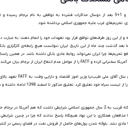
در 23 تیر 1394، جمهوری اسلامی ایران و 1+5 بعد از دوسال مذاکرات فشرده به توافقی به نام 
ی، تحریم‌های غرب علیه جمهوری اسلامی برداشته شود.
ذکور بوده و از این روز طرف‌های توافق قرار بود تعهدات خود را انجام دهند؛ به عبار
از دی ماه 1394 رفع کند. اما بعد گذشت چند ماه از این تاریخ، ایران نتوانست هیچ رابطه‌ی کارگزا
مل عدم انتفاع ایران از برجام بیان می‌کند.
بعد از سخنان آقای سیف، در خرداد
اقدامِ ابلاغی از سوی این نهاد، FATF ایران ر
با توجه به مطالب فوق می‌توان دریافت که قریب به 2 سال جمهوری اسلامی شرایطی داشت که هم
اه FATF تعلیق بود، اما مدافعان همکاری با این نهاد هیچگاه پاسخ ندادند که چرا در چنین ش
انکی و تجاری ما عادی نشد. بلوکه شدن پول‌های حاصل از فروش نفت در فضای رسمی در 