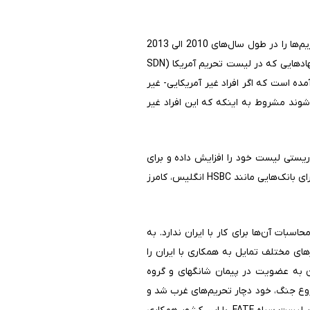
جواب سوال مذکور در باقی ماندن ساختار تحریم‌های ثانویه آمریکا حتی بعد از برجام است. ایالات متحده ساختاری از تحریم‌ها را در طول سال‌های 2010 الی 2013
، از طرف بانک‌های بین‌المللی برای افراد و نهادهایی که در لیست تحریم آمریکا (SDN
 قرار دارند، ممنوع است؛ این ساختار در توافق برجام باقی ماند. به عنوان مثال در ضمیمه‌ی دوم برجام، پاورقی 16 آمده است که اگر افراد غیر آمریکایی- غیر
م و مجازات آمریکا نمی‌شوند مشروط به اینکه که این افراد غیر
انه‌های موشکی و تروریستی لیست خود را افزایش داده و برای
تخطی از قوانین، مجازات‌های سنگینی مانند محرومیت از نظام مالی آمریکا را وضع کرد. همچنین جریمه‌هایی که آمریکا برای بانک‌هایی مانند HSBC انگلیس، کامرز
ا ایران تحریم‌های یکجانبه‌ی آمریکاست و حضور در لیست سیاه FATF تاثیری در محاسبات آن‌ها برای کار با ایران ندارد. به
ای مختلف تمایل به همکاری با ایران را
ما در همین دوران ایران به عضویت در پیمان شانگهای و گروه
روع جنگ، خود دچار تحریم‌های غرب شد و