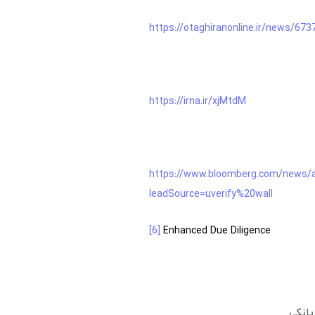
https://otaghiranonline.ir/news/673
https://irna.ir/xjMtdM
https://www.bloomberg.com/news/art
leadSource=uverify%20wall
[6]
Enhanced Due Diligence
انکی