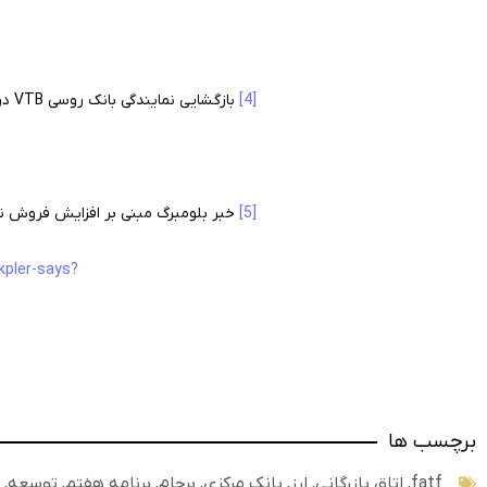
[4]
بازگشایی نمایندگی بانک روسی VTB در ایران
[5]
خبر بلومبرگ مبنی بر افزایش فروش نفت به چین توسط ای
kpler-says?
برچسب ها
fatf
,
اتاق بازرگانی
,
ارز
,
بانک مرکزی
,
برجام
,
برنامه هفتم
,
توسعه
,