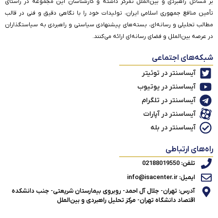
بر مسائل راهبردی و بین‌الملل تمرکز داشته و کارشناسان این مجموعه در راستای
تأمین منافع جمهوری اسلامی ایران، تولیدات خود را با نگاهی دقیق و فنی در قالب
مطالب تحلیلی و رسانه‌ای، بسته‌های پیشنهادی سیاستی و راهبردی به سیاستگذاران
در عرصه بین‌الملل و فضای رسانه‌ای ارائه می‌کنند.
شبکه‌های اجتماعی
آیساسنتر در توئیتر
آیساسنتر در یوتیوب
آیساسنتر در تلگرام
آیساسنتر در آپارات
آیساسنتر در بله
راه‌های ارتباطی
تلفن: 02188019550
ایمیل: info@isacenter.ir
آدرس: تهران- جلال آل احمد- روبروی بیمارستان شریعتی- جنب دانشکده
اقتصاد دانشگاه تهران- مرکز تحلیل راهبردی و بین‌الملل