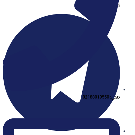
آیساسنتر در یوتیوب
تلفن: 02188019550