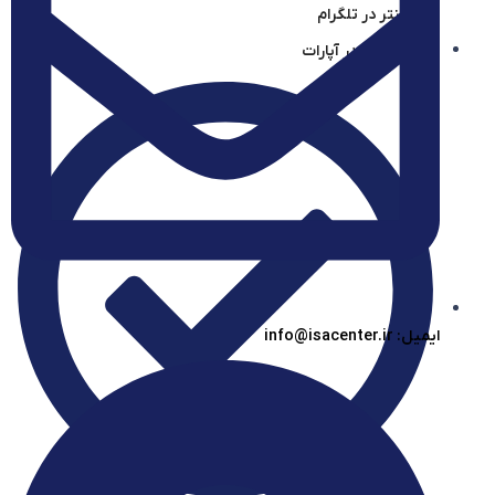
آیساسنتر در تلگرام
آیساسنتر در آپارات
ایمیل: info@isacenter.ir