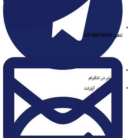
تلفن: 02188019550
آیساسنتر در تلگرام
آیساسنتر در آپارات