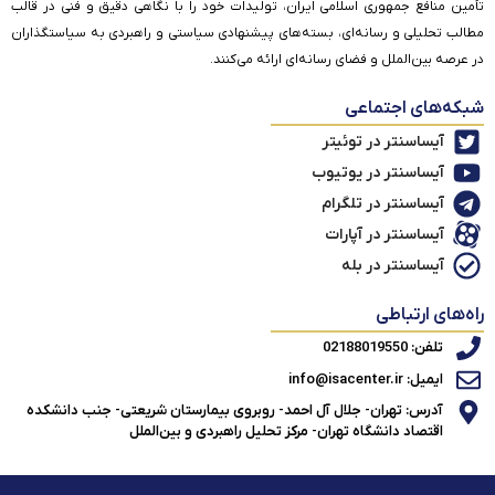
تأمین منافع جمهوری اسلامی ایران، تولیدات خود را با نگاهی دقیق و فنی در قالب
مطالب تحلیلی و رسانه‌ای، بسته‌های پیشنهادی سیاستی و راهبردی به سیاستگذاران
در عرصه بین‌الملل و فضای رسانه‌ای ارائه می‌کنند.
شبکه‌های اجتماعی
آیساسنتر در توئیتر
آیساسنتر در یوتیوب
آیساسنتر در تلگرام
آیساسنتر در آپارات
آیساسنتر در بله
راه‌های ارتباطی
تلفن: 02188019550
ایمیل: info@isacenter.ir
آدرس: تهران- جلال آل احمد- روبروی بیمارستان شریعتی- جنب دانشکده
اقتصاد دانشگاه تهران- مرکز تحلیل راهبردی و بین‌الملل