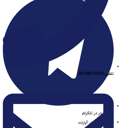
تلفن: 02188019550
آیساسنتر در تلگرام
آیساسنتر در آپارات