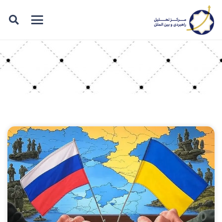
برچسب: کود