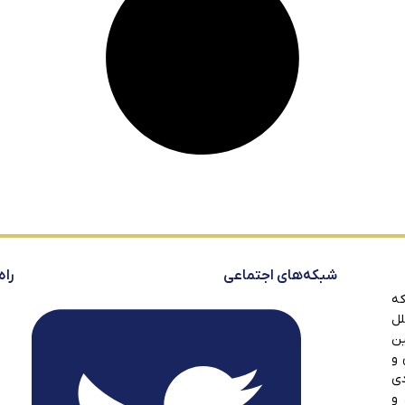
شبکه‌های اجتماعی
راه
که
لل
ین
 و
دی
 و