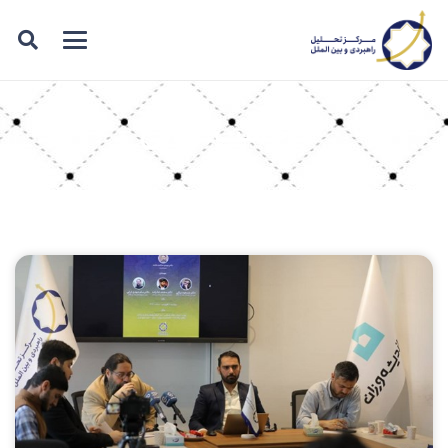
برچسب: براتی