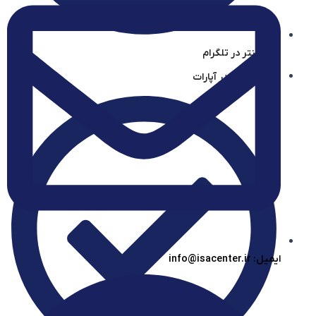
آیساسنتر در تلگرام
آیساسنتر در آپارات
ایمیل: info@isacenter.ir