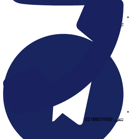
آیساسنتر در یوتیوب
تلفن: 02188019550