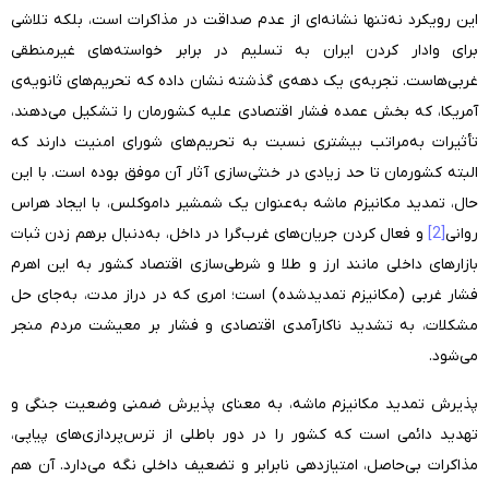
این رویکرد نه‌تنها نشانه‌ای از عدم صداقت در مذاکرات است، بلکه تلاشی
برای وادار کردن ایران به تسلیم در برابر خواسته‌های غیرمنطقی
غربی‌هاست. تجربه‌ی یک دهه‌ی گذشته نشان داده که تحریم‌های ثانویه‌ی
آمریکا، که بخش عمده فشار اقتصادی علیه کشورمان را تشکیل می‌دهند،
تأثیرات به‌مراتب بیشتری نسبت به تحریم‌های شورای امنیت دارند که
البته کشورمان تا حد زیادی در خنثی‌سازی آثار آن موفق بوده است. با این
حال، تمدید مکانیزم ماشه به‌عنوان یک شمشیر داموکلس، با ایجاد هراس
روانی
[2]
و فعال کردن جریان‌های غرب‌گرا در داخل، به‌دنبال برهم زدن ثبات
بازارهای داخلی مانند ارز و طلا و شرطی‌سازی اقتصاد کشور به این اهرم
فشار غربی (مکانیزم تمدید‌شده) است؛ امری که در دراز مدت، به‌جای حل
مشکلات، به تشدید ناکارآمدی اقتصادی و فشار بر معیشت مردم منجر
می‌شود
.
پذیرش تمدید مکانیزم ماشه، به معنای پذیرش ضمنی وضعیت جنگی و
تهدید دائمی است که کشور را در دور باطلی از ترس‌پردازی‌های پیاپی،
مذاکرات بی‌حاصل، امتیازدهی نابرابر و تضعیف داخلی نگه می‌دارد. آن هم