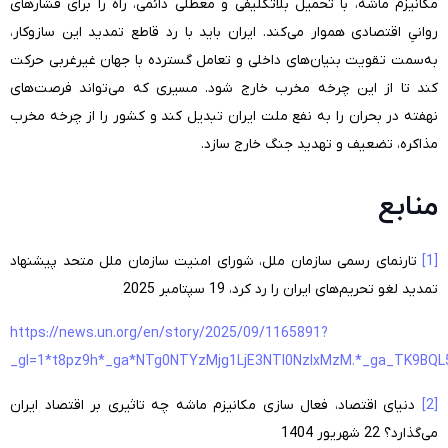
مکانیزم ماشه، با تحمیل بلاتکلیفی و معطلی دائمی، راه را برای فشارهای
روانیِ اقتصادی هموار می‌کند. ایران باید با رد قاطع تمدید این سازوکار،
به‌سمت تقویت بنیان‌های داخلی و تعامل گسترده با جهان غیرغربی حرکت
کند تا از این چرخه مخرب خارج شود. مسیری که می‌تواند فرصت‌های
نهفته در بحران را به نفع ملت ایران تبدیل کند و کشور را از چرخه مخرب
مذاکره، تضعیف و تهدید جنگ خارج سازد.
منابع
[1]
تارنمای رسمی سازمان ملل، شورای امنیت سازمان ملل متحد پیشنهاد
تمدید لغو تحریم‌های ایران را رد کرد، 19 سپتامبر 2025
https://news.un.org/en/story/2025/09/1165891?
_gl=1*t8pz9h*_ga*NTg0NTYzMjg1LjE3NTI0NzIxMzM.*_ga_TK9
[2]
دنیای اقتصاد، فعال سازی مکانیزم ماشه چه تاثیری بر اقتصاد ایران
می‌گذارد؟ 22 شهریور 1404