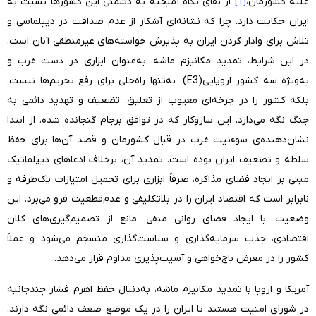
علیه کشورمان،
[1]
از بقای نگاه آمیخته به دشمنی این کشورها نسبت به
ایران حکایت دارد. چرا که نشانه‌ای آشکار از عدم صداقت در دیپلماسی و
تلاش برای وادار کردن ایران به پذیرش خواسته‌های غیرمنطقی آنان است.
در این شرایط، تمدید مکانیزم ماشه، به‌عنوان ابزاری در دست غرب و
به‌ویژه سه کشور اروپایی
(E3)
نه‌تنها راه‌حلی برای رفع تحریم‌ها نیست،
بلکه کشور را در چرخه‌ای معیوب از تعلیق، تضعیف و تهدید دائمی به
جنگ نگه می‌دارد. این سازوکار که در توافق برجام گنجانده شده، از ابتدا
نشان‌دهنده‌ی سوءنیت غرب در قبال کشورمان و قصد آن‌ها برای حفظ
سلطه و تضعیف ایران بوده است. تمدید آن، برخلاف ادعاهای دیپلماتیک
مبنی بر ایجاد فضای مذاکره، صرفاً ابزاری برای تحمیل امتیازات یک‌طرفه و
نابرابر است که اقتصاد ایران را در بلاتکلیفی و عدم‌قطعیت فرو می‌برد. این
وضعیت، با ایجاد فضای روانی منفی، مانع از تصمیم‌گیری‌های کلان
اقتصادی، جذب سرمایه‌گذاری و سیاست‌گذاری منسجم می‌شود و عملاً
کشور را در معرض باج‌خواهی و آسیب‌پذیری‌ مداوم قرار می‌دهد
.
آمریکا و اروپا با تمدید مکانیزم ماشه، به‌دنبال حفظ اهرم فشار چندجانبه
در شورای امنیت هستند تا ایران را در یک موضع ضعف دائمی نگه دارند.