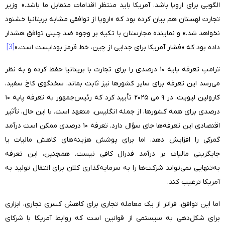
الگویی برای اروپا باشد، آمریکا باید منتظر اقدامات متقابل ما باشد.» وزیر
تجارت لهستان هم بیان کرده بود که «اروپا از توافقی مشابه بریتانیا خشنود
نخواهد شد.» و نماینده مجارستان با تکیه بر وجوه ضد چینی توافق هشدار
داده بود که «فشار آمریکا برای جدایی از چین، خط قرمز بوداپست است.»
[3]
ترامپ تعرفه پایه ۱۰ درصدی را برای تجارت با بریتانیا حفظ کرده و به نظر
می‌رسد این تعرفه برای سایر کشورها نیز ثابت بماند. سخنگوی کاخ سفید،
کارولین لیویت، در ۹ می ۲۰۲۵ تأیید کرد که رئیس‌جمهور به تعرفه پایه ۱۰
درصدی برای همه کشورها، از جمله انگلیس، متعهد است. با این حال، تأثیر
اقتصادی این تعرفه‌ها جای سؤال دارد. تعرفه ۱۰ درصدی ممکن است درآمد
گمرکی را افزایش دهد، اما برای پوشش هزینه‌های کاهش مالیات یا
جایگزینی مالیات بر درآمد فدرال کافی نیست. همچنین، این تعرفه
به‌تنهایی نمی‌تواند شرکت‌ها را به سرمایه‌گذاری کلان برای انتقال تولید به
آمریکا ترغیب کند.
اما این توافق، فراتر از یک معامله تجاری برای کاهش کسری تجاری، ابزاری
برای شکل‌دهی به سیستمی از قوانین است که روابط آمریکا با شرکای