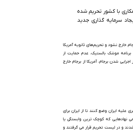
اری با کشور تحریم شده
نجر به درآمد 100-150 میلیارد دلاری و ایجاد سرمایه گذاری جدید
رجام خارج نشود و تحریم‌های ثانویه آمریکا
تعطیلی برنامه موشک بالستیک، عدم حمایت از
ریبا با گذشت ۲ سال و نیم از روز اجرایی شدن برجام، آمریکا از برجام خارج
ی علیه ایران وضع کنند تا از ایران برای
امی نهادهایی که کوچک ترین وابستگی یا
1322 (مربوط به گروه های تروریستی) می شدند و در لیست تحریم قرار می گرفتند و