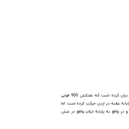
از این پایانه به عنوان پوششی برای تجارت با رژیم صهیونیستی استفاده می‌شود. خبرگزاری aze.media در گزارشی بیان کرده است که نفتکش 900 فوتی
ایانه عقبه در اردن حرکت کرده است؛ اما
در واقع به پایانه ایلات واقع در شش