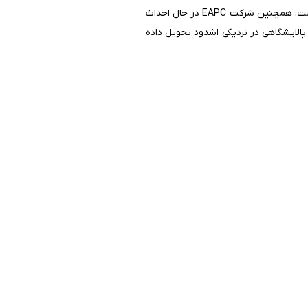
به گفته شرکت تحلیلی کپلر، رژیم صهیونیستی چندین سال است که از پایانه­ی ایلات برای واردات نفت استفاده نکرده است. همچنین شرکت EAPC در حال احداث
هایی پالایشگاهی در نزدیکی اشدود تحویل داده