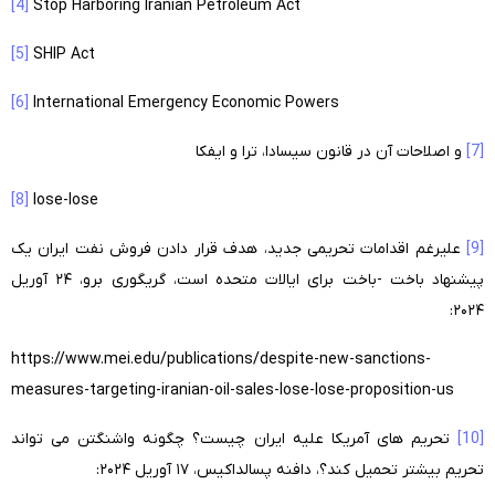
[4]
Stop Harboring Iranian Petroleum Act
[5]
SHIP Act
[6]
International Emergency Economic Powers
[7]
و اصلاحات آن در قانون سیسادا، ترا و ایفکا
[8]
lose-lose
[9]
علیرغم اقدامات تحریمی جدید، هدف قرار دادن فروش نفت ایران یک
پیشنهاد باخت -باخت برای ایالات متحده است، گریگوری برو، ۲۴ آوریل
۲۰۲۴:
https://www.mei.edu/publications/despite-new-sanctions-
measures-targeting-iranian-oil-sales-lose-lose-proposition-us
[10]
تحریم های آمریکا علیه ایران چیست؟ چگونه واشنگتن می تواند
تحریم بیشتر تحمیل کند؟، دافنه پسالداکیس، ۱۷ آوریل ۲۰۲۴: