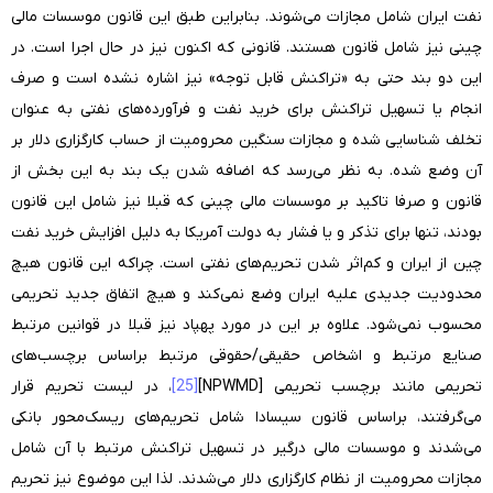
نفت ایران شامل مجازات می‌شوند. بنابراین طبق این قانون موسسات مالی
چینی نیز شامل قانون هستند. قانونی که اکنون نیز در حال اجرا است. در
این دو بند حتی به «تراکنش قابل توجه» نیز اشاره نشده است و صرف
انجام یا تسهیل تراکنش برای خرید نفت و فرآورده‌های نفتی به عنوان
تخلف شناسایی شده و مجازات سنگین محرومیت از حساب کارگزاری دلار بر
آن وضع شده. به نظر می‌رسد که اضافه شدن یک بند به این بخش از
قانون و صرفا تاکید بر موسسات مالی چینی که قبلا نیز شامل این قانون
بودند، تنها برای تذکر و یا فشار به دولت آمریکا به دلیل افزایش خرید نفت
چین از ایران و کم‌اثر شدن تحریم‌های نفتی است. چراکه این قانون هیچ
محدودیت جدیدی علیه ایران وضع نمی‌کند و هیچ اتفاق جدید تحریمی
محسوب نمی‌شود. علاوه بر این در مورد پهپاد نیز قبلا در قوانین مرتبط
صنایع مرتبط و اشخاص حقیقی/حقوقی مرتبط براساس برچسب‌های
تحریمی مانند برچسب تحریمی [NPWMD]
[25]
، در لیست تحریم قرار
می‌گرفتند، براساس قانون سیسادا شامل تحریم‌های ریسک‌محور بانکی
می‌شدند و موسسات مالی درگیر در تسهیل تراکنش مرتبط با آن شامل
مجازات محرومیت از نظام کارگزاری دلار می‌شدند. لذا این موضوع نیز تحریم