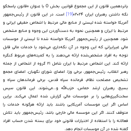
پانردهمین قانون از این مجموع قوانین بخش O با عنوان «قانون پاسخگو
نگه داشتن رهبران ایران ۲۰۲۴»
[19]
است. در این قانون از رئیس‌جمهور
آمریکا خواسته شده لیستی از منابع مالی مرتبط با اشخاص حقیقی ایرانی و
مرتبط با ایران و همچنین نحوه به دست‌آوردن این وجوه و منابع مشخص
شود. همچنین از رئیس‌جمهور آمریکا خواسته شده تا لیستی از موسسات
مالی غیرایرانی که این وجوه در آن نگه‌داری می‌شود یا خدمات مالی قابل
توجه به افراد مشخص‌شده ارائه می‌دهند را به کمیته‌های مربوط کنگره
ارائه کند. این اشخاص مرتبط با ایران شامل ۲۱ گروه از اشخاص از جمله
رهبر انقلاب، رئیس‌جمهور، برخی وزا، اعضای شورای نگهبان، اعضای مجمع
تشخیص مصلحت نظام، فرمانده سپاه قدس، برخی فرماندهان سپاه و
بسیج،‌ رهبران ارشد حماس، حزب‌الله و…می‌شوند. این قانون سپس
سخت‌گیری‌هایی را بر موسسات مالی گزارش شده اعمال می‌کند. براین
اساس اگر این موسسات آمریکایی باشند باید ارائه هرگونه خدمات را
متوقف کنند. اگر این موسسه مالی خارجی باشد، رئیس‌جمهور باید تلاش
فعالانه را با استفاده از اختیارات قانونی خود برای بسته شدن حساب افراد
گفته شده در آن موسسات انجام دهد.