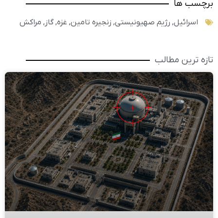
برچسب ها
اسرائیل
,
رژیم صهیونیستی
,
زنجیره تامین
,
غزه
,
گاز
,
مراکش
تازه ترین مطالب