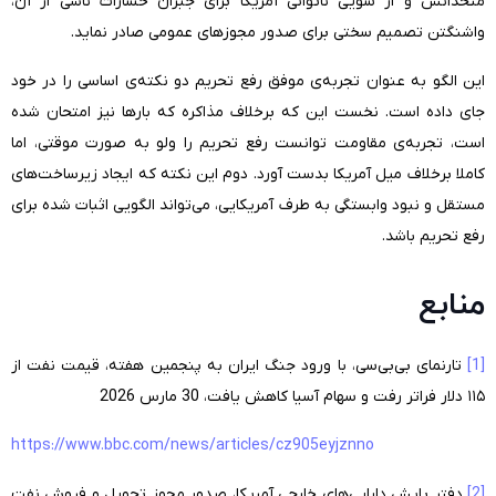
متحدانش و از سویی ناتوانی آمریکا برای جبران خسارات ناشی از آن،
واشنگتن تصمیم سختی برای صدور مجوزهای عمومی صادر نماید.
این الگو به عنوان تجربه‌ی موفق رفع تحریم دو نکته‌ی اساسی را در خود
جای داده است. نخست این که برخلاف مذاکره که بارها نیز امتحان شده
است، تجربه‌ی مقاومت توانست رفع تحریم را ولو به صورت موقتی، اما
کاملا برخلاف میل آمریکا بدست آورد. دوم این نکته که ایجاد زیرساخت‌های
مستقل و نبود وابستگی به طرف آمریکایی، می‌تواند الگویی اثبات شده برای
رفع تحریم باشد.
منابع
[1]
تارنمای بی‌بی‌سی، با ورود جنگ ایران به پنجمین هفته، قیمت نفت از
۱۱۵ دلار فراتر رفت و سهام آسیا کاهش یافت، 30 مارس 2026
https://www.bbc.com/news/articles/cz905eyjznno
[2]
دفتر پایش دارایی‌های خارجی آمریکا، صدور مجوز تحویل و فروش نفت