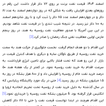
اسفند ۱۴۰۴، قیمت نفت برنت بر روی ۷۲ دلار قرار داشت. این رقم در
روزهای بعدی افزایش یافت به شکلی که در روز دوازدهم اسفند به عدد ۸۱
دلار و در چهاردهم اسفند عدد ۸۵ دلار را ثبت کرد و تا روز شانزدهم اسفند
به ۱۰۰ دلار نیز رسید. در نتیجه شیب تندی را در قیمت نفت شاهد بودیم.
در این بین آمریکا با صدور معافیت نفت روسیه به هند، در روز پنجم
مارس اولین معافیت نفتی جنگ رمضان را صادر کرد.
[3]
این اقدام با دو هدف انجام گرفت. نخست جلوگیری از حرکت هند به سمت
خرید نفت روسیه از طریق ناوگان سایه و دیگری با هدف کنترل قیمت در
بازار. از این رو هند که تحت فشار بالایی برای تامین انرژی قرارداشت، به
سرعت اقدام به خرید نفت روسیه نمود. در کمتر از یک هفته هند ۵۰
درصد خرید نفت خام از روسیه را افزایش داد و از ۸۰۰ هزار بشکه در روز به
۱.۵ میلیون بشکه در روز رسید.
[4]
حتی در یک مورد پالایشگاه ریلیانس که
در سال گذشته به دلیل خرید نفت از روسیه تحت تحریم اتحادیه اروپا و
انگلیس قرار گرفته بود، 6 میلیون بشکه نفت روسیه را خریداری نمود.
[5]
این اقدام هرچند در ابتدا توانست قیمت نفت را حتی تا ۸۷ دلار کاهش