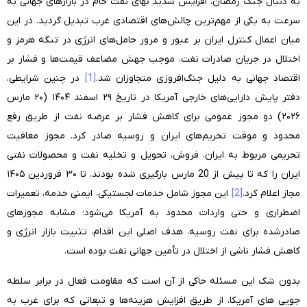
به دنبال جنگ رمضان، افزایش شدید بهای نفت خام در بازارهای جهانی به
سرعت به یکی از مهم‌ترین چالش‌های اقتصادی غرب تبدیل گردید. در این
میان اعمال کنترل ایران بر عبور و مرور حامل‌های انرژی در تنگه هرمز و
اختلال در جریان صادرات نفت، موجب جهش مضاعف قیمت‌ها و فشار بر
اقتصاد جهانی به دلیل جنگ‌افروزی متجاوزان شد.
[1]
در چنین شرایطی،
دفتر پایش دارایی‌های خارجی آمریکا در تاریخ ۲۹ اسفند ۱۴۰۴ (۲۰ مارس
۲۰۲۶) دو مجوز عمومی برای کاهش فشار بر عرضه نفت از طریق رفع
محدود و موقت تحریم‌های ایران و روسیه صادر کرد. مجوز معافیت
تحریمی مربوط به ایران، فروش، تحویل و تخلیه نفت و محصولات نفتی
ایران را که تا پیش از 20 مارس بارگیری شده بودند، تا ۳۰ فروردین ۱۴۰۵
مجاز اعلام کرد.
[2]
این مجوز شامل خدمات لجستیکی، ایمنی خدمه، تعمیرات
اضطراری و حتی واردات محدود به آمریکا می‌شود؛ مشابه مجوزهای
صادرشده برای نفت روسیه، هدف اصلی این اقدام، تثبیت بازار انرژی و
کاهش فشار ناشی از اختلال در تأمین جهانی نفت بوده است
.
بدون شک این مسئله حاکی از آن است که مقاومت فعال در برابر سلطه
جویی های آمریکا، از طریق افزایش هزینه‌ها و تبعاتی که برای غرب به