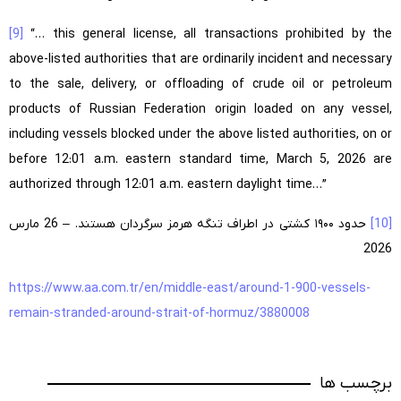
[9]
“… this general license, all transactions prohibited by the
above-listed authorities that are ordinarily incident and necessary
to the sale, delivery, or offloading of crude oil or petroleum
products of Russian Federation origin loaded on any vessel,
including vessels blocked under the above listed authorities, on or
before 12:01 a.m. eastern standard time, March 5, 2026 are
authorized through 12:01 a.m. eastern daylight time…”
[10]
حدود ۱۹۰۰ کشتی در اطراف تنگه هرمز سرگردان هستند.
– 26 مارس
2026
https://www.aa.com.tr/en/middle-east/around-1-900-vessels-
remain-stranded-around-strait-of-hormuz/3880008
برچسب ها