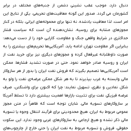
دنبال دارد، موجب عقب نشینی دشمن از جنبه‌های مختلف در برابر
کشورمان می گردد. صدور این گونه معافیت‌های تحریمی، یکی از نتایج این
امر است. لذا معافیت یادشده، نه تنها برای محموله‌های ایرانی، بلکه در کنار
مجوزهای مشابه برای روسیه، نشان‌دهنده آن است که سیاست فشار
حداکثری در شرایط واقعی جنگ و مقاومت، کارایی خود را از دست می‌دهد؛
بنابراین اگر مقاومت تهران ادامه یابد، آمریکایی‌ها تحریم‌های بیشتری را به
صورت داوطلبانه غیرفعال کرده و مجوز‌های دیگری نیز برای خرید نفت از
ایران و روسیه صادر خواهد نمود. حتی در صورت تشدید فشارها، ممکن
است آمریکایی‌ها تصمیم بگیرند که فروش نفت ایران را بدور از هر سازوکار
مالی وابسته به غرب بپذیرند تا به هر شکل ممکن عرضه‌ی نفت را ولو به
شکل نمادین و نظری، تسهیل نمایند؛ چرا که اکنون برای واشنگتن، صرف
عرضه فیزیکی نفت برای تثبیت بازارها اهمیت بیشتری دارد تا تسلط آمریکا
بر‌ سازوکارهای تسویه مالی. شایان توجه است که ظاهراً در متن مجوز
عمومی مربوط به ایران، هیچ محدودیتی برای فرآیند انتقال وجوه یا تسویه
مالی ذکر نشده و هیچ ارجاعی به سازوکارهای غربی وجود ندارد. این سکوت
حقوقی، فروش و تسویه مربوط به نفت ایران را حتی خارج از چارچوب‌های