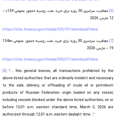
[6]
معافیت سراسری 30 روزه برای خرید نفت روسیه «مجوز عمومی 134»
–
12 مارس 2026
https://ofac.treasury.gov/media/935191/download?inline
[7]
معافیت سراسری 30 روزه برای خرید نفت روسیه «مجوز عمومی 134
»
a
– 19 مارس 2026
https://ofac.treasury.gov/media/935371/download?inline
[8]
“… this general license, all transactions prohibited by the
above-listed authorities that are ordinarily incident and necessary
to the sale, delivery, or offloading of crude oil or petroleum
products of Russian Federation origin loaded on any vessel,
including vessels blocked under the above listed authorities, on or
before 12:01 a.m. eastern standard time, March 5, 2026 are
authorized through 12:01 a.m. eastern daylight time…”