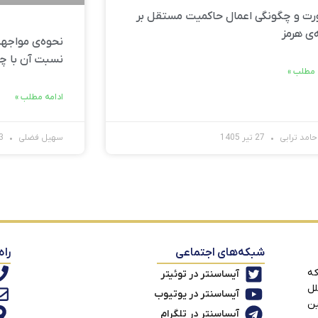
ت و چگونگی اعمال حاکمیت مستقل بر
‌ی هرمز
نحوه‌ی مواجهه
نسبت آن با چ
 مطلب »
ادامه مطلب »
امد ترابی
27 تیر 1405
سهیل فضلی
23 تیر 1405
شبکه‌های اجتماعی
راه
که
آیساسنتر در توئیتر
لل
آیساسنتر در یوتیوب
ین
آیساسنتر در تلگرام