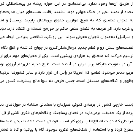
طریق آن‌ها وجود ندارد. بی‌اعتمادی در این حوزه ریشه در بی‌ملاحظگی غ
 متحده از بمب اتمی در جنگ جهانی دوم، تشدید رقابت هسته‌ای میان قدرت‌ها
به عنوان عنصری که به هیچ موازین حقوق بین‌الملل پایبند نیست) و امنی
اسی غرب دارد. اگر ظریف به فضای منفی حاکم بر حوزه‌ی هسته‌ای انتقاد دارد، نب
سرائیل) به‌عنوان ناجیان معرفی شوند. این رویکرد، تناقضی بنیادین ایجاد می‌کن
اقعیت‌های پیش رو و نظم جدیدِ درحال‌شکل‌گیری در جهان نداشته و افق نگا
ترسیم می‌کند که متعلق به هزاره‌ی پیشین است. یکی از معیارهای مهم برای ار
ن در تقویت جایگاه برتر ایران در آینده است. طرح مناره علی‌رغم آرزوی ن
بی منجر می‌شود؛ نظمی که آمریکا در رأس آن قرار دارد و سایر کشورها، ترتیبا
هور و ائتلاف‌های مستقل است، چنین طرحی نه تنها مانع پیشرفت کشور می‌شو
پرده از یک حقیقت برمی‌دارد: در فضای پساجنگ و تلاطم‌های فکری ناشی از آن 
ر شرایطی که دولت اصلاح‌طلب روی کار است، فرصتی دست داده تا برخی طیف‌ها
رح کرده و با استفاده از شکاف‌های فکری موجود، گاه با بیانیه و گاه با فشار