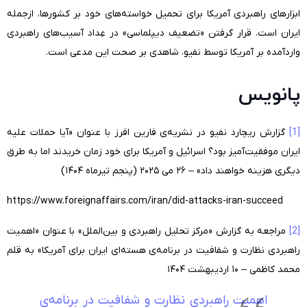
ابزارهای راهبردی آمریکا برای تحمیل خواسته‌های خود بر کشورها، ازجمله
ایران است. قرار گرفتن «تضعیف دیپلماسی» در عِداد آسیب‌های راهبردی
واردآمده بر آمریکا توسط نفیو، شاهدی بر صحت این مدعی است.
پانویس
[1]
گزارش ریچارد نفیو در نشریه‌ی فارین افرز با عنوان «آیا حملات علیه
ایران موفقیت‌آمیز بود؟ اسرائیل و آمریکا برای خود زمان خریدند اما به طرق
دیگری هزینه خواهند داد» – ۲۶ می ۲۰۲۵ (پنجم تیرماه ۱۴۰۴)
https://www.foreignaffairs.com/iran/did-attacks-iran-succeed
[2]
مراجعه به گزارش «مرکز تحلیل راهبردی و بین‌الملل» با عنوان «اهمیت
راهبردی نظارت و شفافیت در برنامه‌ی هسته‌ای ایران برای آمریکا» به قلم
محمد کاظمی – ۱۰ اردیبهشت ۱۴۰۴
اهمیت راهبردی نظارت و شفافیت در برنامه‌ی