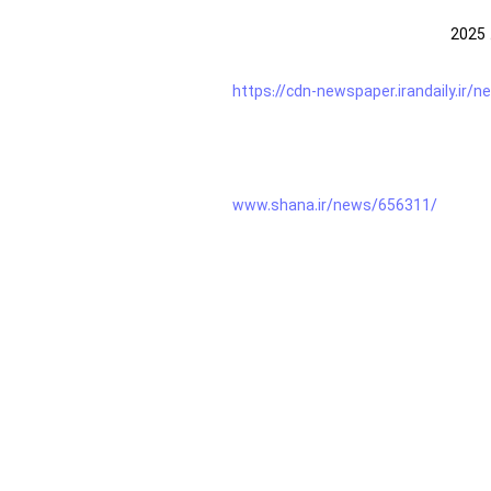
https://cdn-newspaper.irandaily.i
www.shana.ir/news/656311/