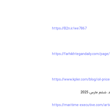
https://B2n.ir/we7867
https://farhikhtegandaily.com/page
https://www.kpler.com/blog/oil-pri
 ششم مارس 2025
https://maritime-executive.com/arti