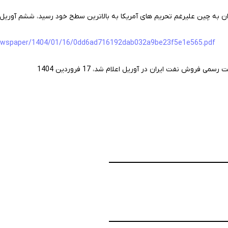
ان به چین علیرغم تحریم های آمریکا به بالاترین سطح خود رسید، ششم آوریل 2025
r/newspaper/1404/01/16/0dd6ad716192dab032a9be23f5e1e565.pdf
 فروش نفت ایران در آوریل اعلام شد، 17 فروردین 1404