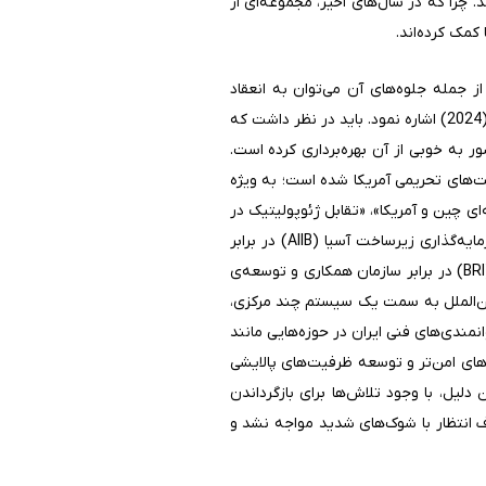
د. چرا که در سال‌های اخیر، مجموعه‌ای از
کمک کرده‌اند.
جمله جلوه‌های آن می‌توان به انعقاد
توافق‌نامه‌هایی نظیر «برنامه همکاری ۲۵ ساله ایران و چین» (۲۰۲۱) و «پیمان مشارکت استراتژیک جامع ایران و روسیه» (2024) اشاره نمود. باید در نظر داشت که
 به خوبی از آن بهره‌برداری کرده است.
‌های تحریمی آمریکا شده است؛ به ویژه
ی چین و آمریکا»، «تقابل ژئوپولیتیک در
پاناما، جزیره‌ی تایوان و به طور کلی دریای جنوبی و شرقی چین» و «نهادسازی موازی با سازمان‌های غربی مثل بانک سرمایه‌گذاری زیرساخت آسیا (AIIB) در برابر
بانک جهانی، بانک توسعه‌ی جدید (وابسته به بریکس) (NDB) در برابر صندوق بین‌المللی پول و ابتکار کمربند و جاده (BRI) در برابر سازمان همکاری و توسعه‌ی
ام بین‌الملل به سمت یک سیستم چند مرکزی،
مندی‌های فنی ایران در حوزه‌هایی مانند
های امن‌تر و توسعه ظرفیت‌های پالایشی
لیل، با وجود تلاش‌ها برای بازگرداندن
ف انتظار با شوک‌های شدید مواجه نشد و