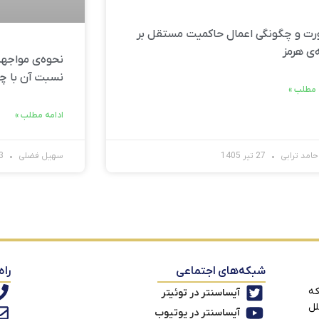
ت و چگونگی اعمال حاکمیت مستقل بر
‌ی هرمز
نحوه‌ی مواجهه
نسبت آن با چ
 مطلب »
ادامه مطلب »
امد ترابی
27 تیر 1405
سهیل فضلی
23 تیر 1405
شبکه‌های اجتماعی
راه
که
آیساسنتر در توئیتر
لل
آیساسنتر در یوتیوب