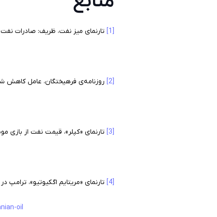
منابع
[1]
تارنمای میز نفت، ظریف: صادرات نفت بخاطر بای
[2]
روزنامه‌ی فرهیختگان، عامل کاهش شدید فرو
[3]
تارنمای «کپلر»، قیمت نفت از بازی موش و گر
[4]
تارنمای «مریتایم اگکیوتیو»، ترامپ در
nian-oil