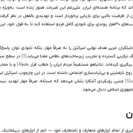
ند که برنامه هسته‌ای ایران، علی‌رغم این ضربات، هنوز زنده است؛ به‌ویژه س
 از ظرفیت بالایی برای بازیابی برخوردار است و تهدیدی بالفعل در نظر گرفته
شده که آمریکا از بمب‌افکن‌های B-2 و بمب‌های ۳۰هزار پوندی برای نابودی کامل فردو استفاده کند 
تحلیلگران غربی هدف نهایی اسرائیل را نه صرفاً مهار، بلکه نابودی توان پاسخ
نگ ترکیبی گسترده و تخریب زیرساخت‌های نظامی معنا می‌یابد.
[3]
در سطح سیاس
گیری کرده‌اند. نتانیاهو مستقیماً مردم ایران را خطاب قرار داده
[4]
ن روح نارضایتی و بی‌ثبات‌سازی اجتماعی داشته است. در این چارچوب، اسرائیل ا
.
[5]
چنین رویکردی آشکارا نشان می‌دهد که مسئله، صرفاً مهار تهدید نیست
مهوری اسلامی دنبال می‌شود.
ن
ری از تمام ابزارهای متعارف و نامتعارف خود — اعم از ابزارهای دیپلماتیک،