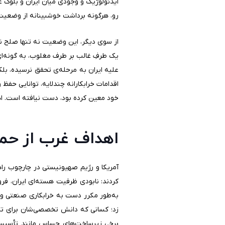
ایدئولوژیک و وجودی میان ایران و بلوک غ
رو، هرگونه برداشت خوشبینانه از وضعیت ف
از سوی دیگر، این وضعیت نه تنها صلح ن
یک طرفِ غالب بر طرف مغلوب، به گونه‌ای 
علیه ایران به مرحله‌ی تحقق نرسیده، بلک
اقدامات خرابکارانه‌ چندلایه، توانایی حف
خود معین کرده بود، دست نیافته است. اه
اهداف غرب از حمله
آمریکا و رژیم صهیونیستی در چارچوب راه
کردند: نابودی ظرفیت هسته‌ای ایران، فرو
به‌طور مکرر دست به خرابکاری صنعتی و 
زد؛ کسانی که دانش تخصصی‌شان برای تدا
برخی زیرساخت‌های حساس مانند تأسیسات 