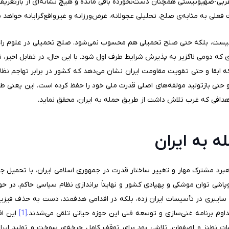
ربی-صهیونیستی همچنان دست‌نخورده باقی مانده و هیچ نشانه‌ای از بازتعریف ا
علی به مثابه‌ی صلح، تحلیلی عجولانه، غرض‌ورزانه و غیرواقع‌گرایانه خواهد ب
یست، بلکه حتی صلح تحمیلی هم محسوب نمی‌شود. صلح تحمیلی در علوم راهبرد
که دومی ناگزیر به پذیرش شرایط طرف اول شود. با این حال، در تقابل اخیر، نه
ه ابقا و حتی تقویت مقاومت ایران نشان می‌دهد که کشور در برابر تهاجم نظا
ظ و حتی بازتولید مولفه‌های اصلی قدرت ملی خود را حفظ کرده‌ است. این یعنی 
دافی که غرب تلاش داشت از طریق حمله به ایران، محقق نماید.
 به ایران
برد مشترک مهار و تغییر ساختار قدرت در جمهوری اسلامی ایران، با تحمیل 
پاشی توان موشکی و پهپادی کشور و نهایتاً براندازی نظام سیاسی حاکم. در ح
سایبری در تأسیسات ایران زده، بلکه در اقدامی هدفمند، دست به حذف فیزیک
وم برنامه غنی‌سازی و توسعه فنی این حوزه حیاتی تلقی می‌شدند.
[1]
این اق
نطنز و اصفهان، تلاشی بود برای توقف کامل چرخه‌ی سوخت و تولید ایران.