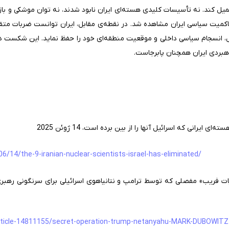
تحمیل کند. نه تأسیسات کلیدی هسته‌ای ایران نابود شدند، نه توان موشکی و ب
 حاکمیت سیاسی ایران مشاهده شد. در نقطه‌ی مقابل، ایران توانست ضربات متقابل
ل، انسجام سیاسی داخلی و موقعیت منطقه‌ای خود را حفظ نماید. این شکست در
اهبردی ایران همچنان پابرجاست.
6/14/the-9-iranian-nuclear-scientists-israel-has-eliminated/
ات فریب» مفصلی که توسط ترامپ و نتانیاهوی اسرائیلی برای سرنگونی رهبری 
article-14811155/secret-operation-trump-netanyahu-MARK-DUBOWITZ