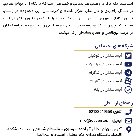
آیساسنتر یک مرکز پژوهشی غیرانتفاعی و خصوصی است که با نگاه از دریچه‌ی تحریم،
بر مسائل راهبردی و بین‌الملل تمرکز داشته و کارشناسان این مجموعه در راستای
تأمین منافع جمهوری اسلامی ایران، تولیدات خود را با نگاهی دقیق و فنی در قالب
مطالب تحلیلی و رسانه‌ای، بسته‌های پیشنهادی سیاستی و راهبردی به سیاستگذاران
در عرصه بین‌الملل و فضای رسانه‌ای ارائه می‌کنند.
شبکه‌های اجتماعی
آیساسنتر در توئیتر
آیساسنتر در یوتیوب
آیساسنتر در تلگرام
آیساسنتر در آپارات
آیساسنتر در بله
راه‌های ارتباطی
تلفن: 02188019550
ایمیل: info@isacenter.ir
آدرس: تهران- جلال آل احمد- روبروی بیمارستان شریعتی- جنب دانشکده
اقتصاد دانشگاه تهران- مرکز تحلیل راهبردی و بین‌الملل