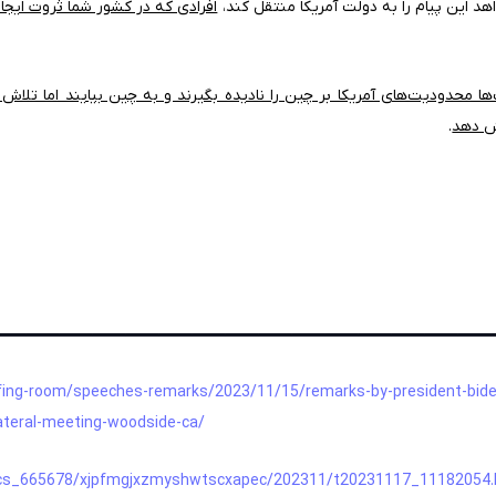
اهد این پیام را به دولت آمریکا منتقل کند،
افرادی که در کشور شما ثروت ایجاد
ها محدودیت‌های آمریکا بر چین را نادیده بگیرند و به چین بیایند اما تلاش م
ش دهد
.
_______________
fing-room/speeches-remarks/2023/11/15/remarks-by-president-biden-
lateral-meeting-woodside-ca/
pics_665678/xjpfmgjxzmyshwtscxapec/202311/t20231117_11182054.