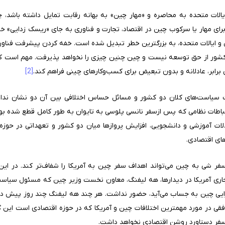
لات متحده به محاصره و «مهار چین» به بهانه رقابت تمایل داشته باشد، چ
ای مهار یا سرکوب چین در اقتصاد، تجارت و فناوری به جای «ریسک زدایی» خطر
 و ایالات متحده، به بزرگترین خطر تبدیل شده است. خفه کردن پیشرفت فناور
کشور از حق توسعه نیست و چین چنین چیزی را نخواهد پذیرفت. مهم است که 
 برابر، عادلانه و بدون تبعیض برای کسب‌وکارهای چینی فراهم کند.
[2]
ت سیاست‌های کلان دو کشور و مسائل حساس اختلافی بین آن دو نشان نداده 
رتباطات نظامی که پس ازسفر نانسی پلوسی به تایوان به طور کامل قطع شده بو
لات آموزشی و دانشجویی، افزایش پرواز‌ها میان دو کشور و تعهداتی در حوزه 
ی اقتصادی.
سفر شی به چین می‌تواند اهداف سفر چین به آمریکا را شفاف‌تر کند. در این
ه تجاری آمریکا در دیدارها، هه لیفنگ، معاون نخست وزیر چین که مسئول سیاست
دارایی چین به جساب می‌آید، حضور نداشت. هر چند هه لیفنگ چند روز پیش در 
افقی در مورد مهمترین اختلافات چین و آمریکا که در حوزه اقتصادی است این گ
 سفر دستاورد روشن اقتصادی نخواهد داشت.