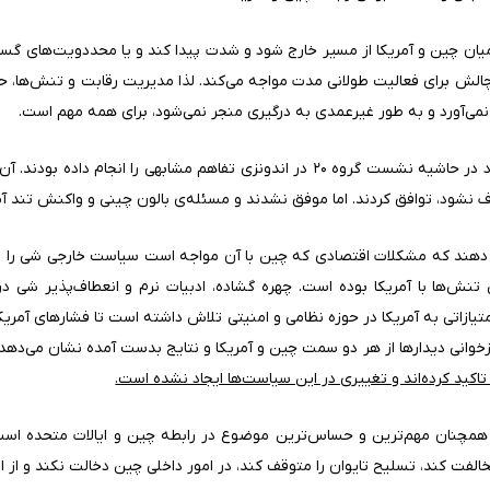
 میان چین و آمریکا از مسیر خارج شود و شدت پیدا کند و یا محددویت‌های گسترد
 با چالش برای فعالیت طولانی مدت مواجه می‌کند. لذا مدیریت رقابت و تنش‌ه
ار نمی‌آورد و به طور غیرعمدی به درگیری منجر نمی‌شود، برای همه مهم است.
سال گذشته نیز شی و بایدن در دیدار خود در حاشیه نشست گروه ۲۰ در اندونزی تفاهم مشا
نشود، توافق کردند. اما موفق نشدند و مسئله‌ی بالون چینی و واکنش تند آمریکا
ان دهند که مشکلات اقتصادی که چین با آن مواجه است سیاست خارجی شی را 
نش‌ها با آمریکا بوده است. چهره گشاده، ادبیات نرم و انعطاف‌پذیر شی در
ازاتی به آمریکا در حوزه نظامی و امنیتی تلاش داشته است تا فشارهای آمریک
زخوانی دیدارها از هر دو سمت چین و آمریکا و نتایج بدست آمده نشان می‌ده
ید کرده‌اند و تغییری در این سیاست‌ها ایجاد نشده است.
همچنان مهم‌ترین و حساس‌ترین موضوع در رابطه چین و ایالات متحده است 
 مخالفت کند، تسلیح تایوان را متوقف کند، در امور داخلی چین دخالت نکند و از