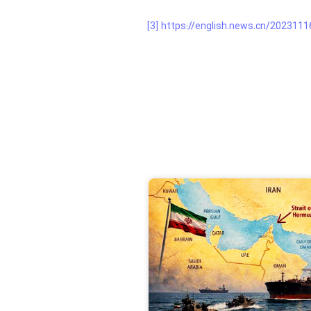
[3]
https://english.news.cn/20231