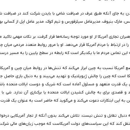
بایدن به جای آنکه طبق عرف در ضیافت شامی با بایدن شرکت کند در ضیافت شا
کس، مارک بنیوف، مدیرعامل سیلزفورس و تیم کوک، مدیر عامل اپل از کسانی بو
هبران تجاری آمریکا از او مورد توجه رسانه‌ها قرار گرفت، بر نکات مهمی تاکید
ر ارتباط با مردم آمریکا قرار می‌دهد. او با مرور روابط متعدد مردمی میان چین
ه این تماس مردم ما با یکدیگر است که رابطه در سطح پایین را به مسیر درست ب
واضع آمریکا نسبت به چین ابراز می‌کند که تنش‌ها در روابط میان چین و آمری
ا است که چین را چالش ژيوپلتیک و تهدید می‌بیند و به دنبال بازی حاصل
ان یک قدرت متعهد و مسئول آماده است که شریک و دوست ایالات متحده باشد
ند و قصدی برای به چالش کشیدن ایالات متحده یا برکناری آن ندارد. شی با ط
تن به این ابتکارات دعوت می‌کند و می‌گوید که حاضر است به عنوان یک قدرت 
نبال تقابل و تنش نیست، تلاش می‌کند بدون آنکه از تجار آمریکایی درخو
منتقل کند که این سیاست‌های دولت آمریکاست که موجب زیان‌های مالی شرکت‌