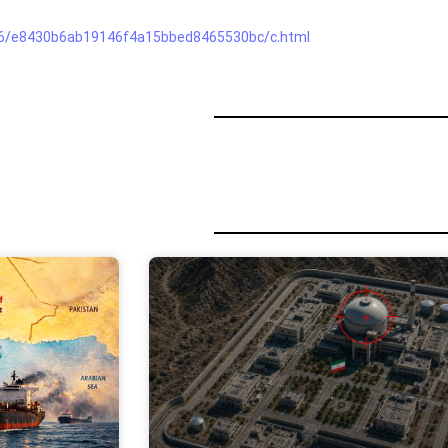
116/e8430b6ab19146f4a15bbed8465530bc/c.html