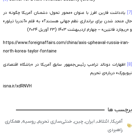
[7]
یادداشت فارین افرز با عنوان «محور تحول: دشمنان آمریکا چگونه در
حال متحد شدن برای براندازی نظم جهانی هستند؟» به قلم «آندریا تیلور»
و «ریچارد فانتِین» – چهارم اردیبهشت ۱۴۰۳ (۲۳ آوریل ۲۰۲۴)
https://www.foreignaffairs.com/china/axis-upheaval-russia-iran-
north-korea-taylor-fontaine
[8]
اظهارات دونالد ترامپ رئیس‌جمهور سابق آمریکا در «باشگاه اقتصادی
نیویورک» درباره‌ی تحریم
isna.ir/xdRNVH
برچسب ها
آمریکا
,
ائتلاف
,
ایران
,
چین
,
خنثی‌سازی تحریم
,
روسیه
,
همکاری
راهبردی