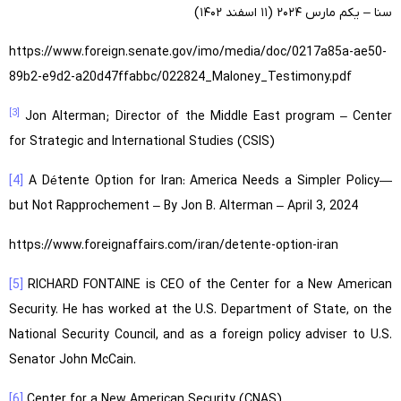
سنا – یکم مارس ۲۰۲۴ (۱۱ اسفند ۱۴۰۲)
https://www.foreign.senate.gov/imo/media/doc/0217a85a-ae50-
89b2-e9d2-a20d47ffabbc/022824_Maloney_Testimony.pdf
[3]
Jon Alterman; Director of the Middle East program – Center
for Strategic and International Studies (CSIS)
[4]
A Détente Option for Iran: America Needs a Simpler Policy—
but Not Rapprochement – By Jon B. Alterman – April 3, 2024
https://www.foreignaffairs.com/iran/detente-option-iran
[5]
RICHARD FONTAINE is CEO of the Center for a New American
Security. He has worked at the U.S. Department of State, on the
National Security Council, and as a foreign policy adviser to U.S.
Senator John McCain.
[6]
Center for a New American Security (CNAS)