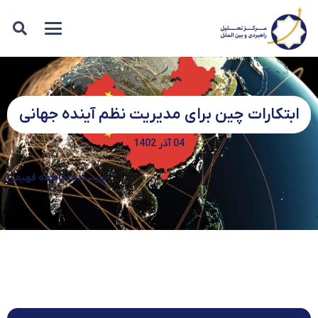
ابتکارات چین ﺑﺮای ﻣﺪﯾﺮﻳﺖ ﻧﻈﻢ آﯾﻨﺪه ﺟﻬﺎنی
04 آذر 1402
نویسنده: فاطمه فهیمی