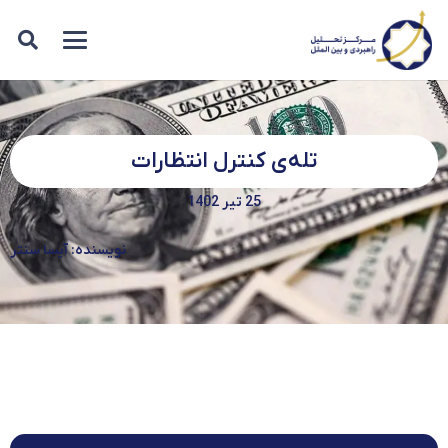
تله‌ی کنترل انتظارات
25 تیر 1402
نویسنده: آیسا سنتر