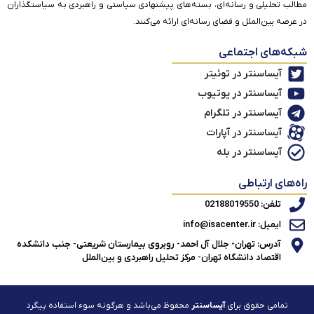
مطالب تحلیلی و رسانه‌ای، بسته‌های پیشنهادی سیاستی و راهبردی به سیاستگذاران
در عرصه بین‌الملل و فضای رسانه‌ای ارائه می‌کنند.
شبکه‌های اجتماعی
آیساسنتر در توئیتر
آیساسنتر در یوتیوب
آیساسنتر در تلگرام
آیساسنتر در آپارات
آیساسنتر در بله
راه‌های ارتباطی
تلفن: 02188019550
ایمیل: info@isacenter.ir
آدرس: تهران- جلال آل احمد- روبروی بیمارستان شریعتی- جنب دانشکده
اقتصاد دانشگاه تهران- مرکز تحلیل راهبردی و بین‌الملل
تمامی حقوق برای
آیساسنتر
محفوظ می‌باشد و هرگونه سوء استفاده پیگرد