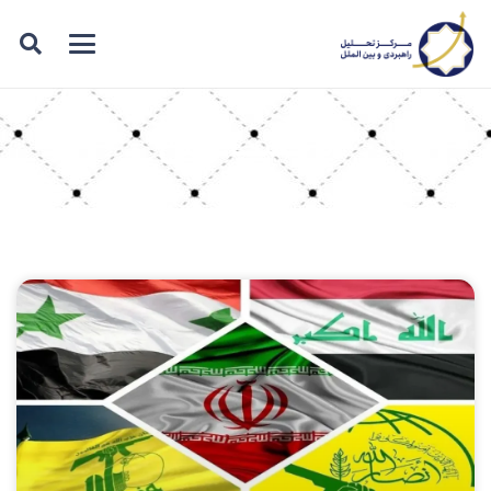
برچسب: یمن