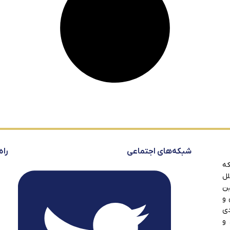
شبکه‌های اجتماعی
راه
که
لل
ین
 و
دی
 و