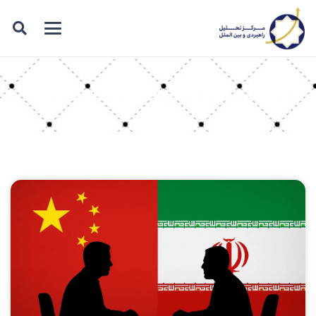
برچسب: شرکای راهبردی