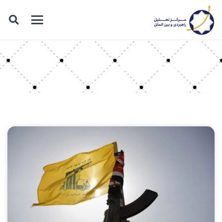
برچسب: رژيم صهیونیستی