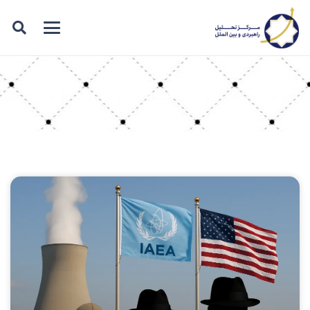
برچسب: بازرس