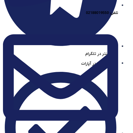
تلفن: 02188019550
آیساسنتر در تلگرام
آیساسنتر در آپارات