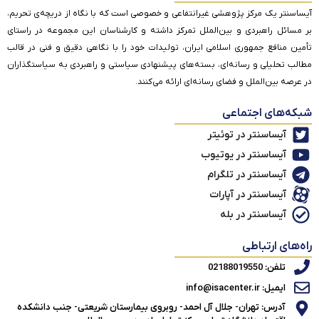
آیساسنتر یک مرکز پژوهشی غیرانتفاعی و خصوصی است که با نگاه از دریچه‌ی تحریم،
بر مسائل راهبردی و بین‌الملل تمرکز داشته و کارشناسان این مجموعه در راستای
تأمین منافع جمهوری اسلامی ایران، تولیدات خود را با نگاهی دقیق و فنی در قالب
مطالب تحلیلی و رسانه‌ای، بسته‌های پیشنهادی سیاستی و راهبردی به سیاستگذاران
در عرصه بین‌الملل و فضای رسانه‌ای ارائه می‌کنند.
شبکه‌های اجتماعی
آیساسنتر در توئیتر
آیساسنتر در یوتیوب
آیساسنتر در تلگرام
آیساسنتر در آپارات
آیساسنتر در بله
راه‌های ارتباطی
تلفن: 02188019550
ایمیل: info@isacenter.ir
آدرس: تهران- جلال آل احمد- روبروی بیمارستان شریعتی- جنب دانشکده