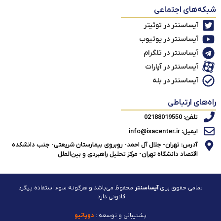
شبکه‌های اجتماعی
آیساسنتر در توئیتر
آیساسنتر در یوتیوب
آیساسنتر در تلگرام
آیساسنتر در آپارات
آیساسنتر در بله
راه‌های ارتباطی
تلفن: 02188019550
ایمیل: info@isacenter.ir
آدرس: تهران- جلال آل احمد- روبروی بیمارستان شریعتی- جنب دانشکده
اقتصاد دانشگاه تهران- مرکز تحلیل راهبردی و بین‌الملل
تمامی حقوق برای
آیساسنتر
محفوظ می‌باشد و هرگونه سوء استفاده پیگرد
قانونی دارد.
پشتیبانی و توسعه :
دوپاتیو