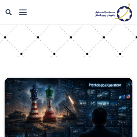
برچسب: راهبرد