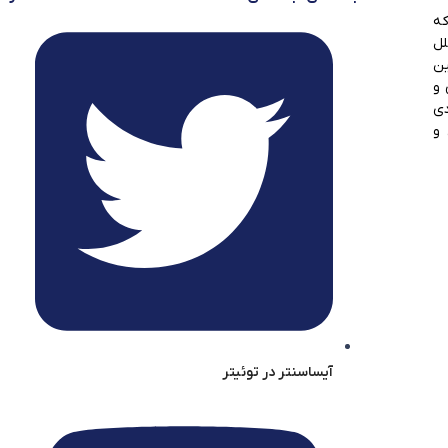
که
لل
ین
 و
دی
 و
آیساسنتر در توئیتر