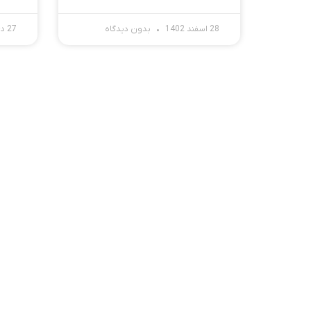
28 اسفند 1402
بدون دیدگاه
27 دی 1402