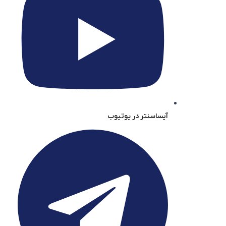
آیساسنتر در یوتیوب