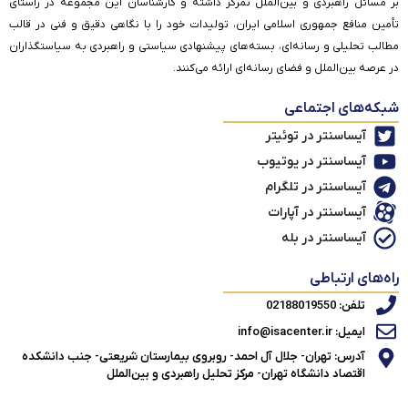
بر مسائل راهبردی و بین‌الملل تمرکز داشته و کارشناسان این مجموعه در راستای
تأمین منافع جمهوری اسلامی ایران، تولیدات خود را با نگاهی دقیق و فنی در قالب
مطالب تحلیلی و رسانه‌ای، بسته‌های پیشنهادی سیاستی و راهبردی به سیاستگذاران
در عرصه بین‌الملل و فضای رسانه‌ای ارائه می‌کنند.
شبکه‌های اجتماعی
آیساسنتر در توئیتر
آیساسنتر در یوتیوب
آیساسنتر در تلگرام
آیساسنتر در آپارات
آیساسنتر در بله
راه‌های ارتباطی
تلفن: 02188019550
ایمیل: info@isacenter.ir
آدرس: تهران- جلال آل احمد- روبروی بیمارستان شریعتی- جنب دانشکده
اقتصاد دانشگاه تهران- مرکز تحلیل راهبردی و بین‌الملل