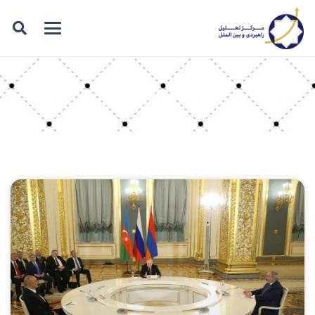
برچسب: زنگزور