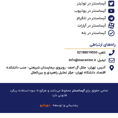
آیساسنتر در توئیتر
آیساسنتر در یوتیوب
آیساسنتر در تلگرام
آیساسنتر در آپارات
آیساسنتر در بله
راه‌های ارتباطی
تلفن: 02188019550
ایمیل: info@isacenter.ir
آدرس: تهران- جلال آل احمد- روبروی بیمارستان شریعتی- جنب دانشکده
اقتصاد دانشگاه تهران- مرکز تحلیل راهبردی و بین‌الملل
تمامی حقوق برای
آیساسنتر
محفوظ می‌باشد و هرگونه سوء استفاده پیگرد
قانونی دارد.
پشتیبانی و توسعه :
دوپاتیو