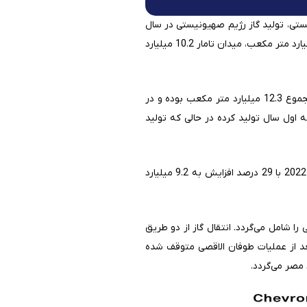
یستی، تولید گاز رژیم صهیونیستی در سال
2022 به 21.9 میلیارد مترمکعب رسید که یک رکورد جدید برای این کشور است. تولید از خروجی میدان لویاتان 11.4 میلیارد متر مکعب، میدان تامار 10.2 میلیارد
همچنین وزارت انرژی رژیم صهیونیستی در اواخر اوت 2023 اعلام کرد که تولید گاز رژیم در نیمه اول سال 2023 در مجموع 12.3 میلیارد متر مکعب بوده و در
که میدان گازی لویاتان 5.44 میلیارد متر مکعب در نیمه اول سال تولید کرده در حالی که تولید
در بین وارد کنندگان گاز از رژیم، کشورهای اردن و مصر بزرگترین وارد کنندگان هستند. مجموع واردات این دو در سال 2022 با 29 درصد افزایش به 9.2 میلیارد
 حدود 25 درصد تولید گاز رژیم صهیونیستی را شامل می‌گردد. انتقال گاز از دو طریق
 تومار بعد از عملیات طوفان الاقصی متوقف شده
مصر می‌گردد.