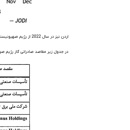
اردن نیز در سال 2022 از رژیم صهیونیستی 3.4 میلیارد متر مکعب گاز وارد کرده که نسبت به سال 2021 رشد 16 درصدی داشته است.
در جدول زیر مقاصد صادراتی گاز رژیم ص