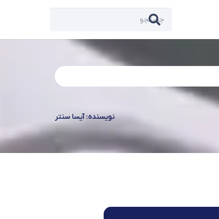
نویسنده: آیسا سنتر