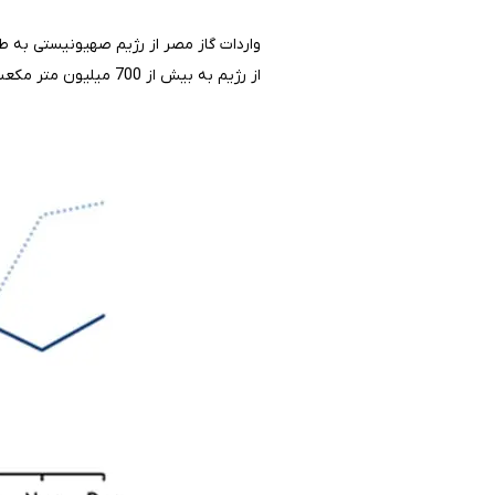
از رژیم به بیش از 700 میلیون متر مکعب در ماه جولای سال میلادی جاری رسیده است.